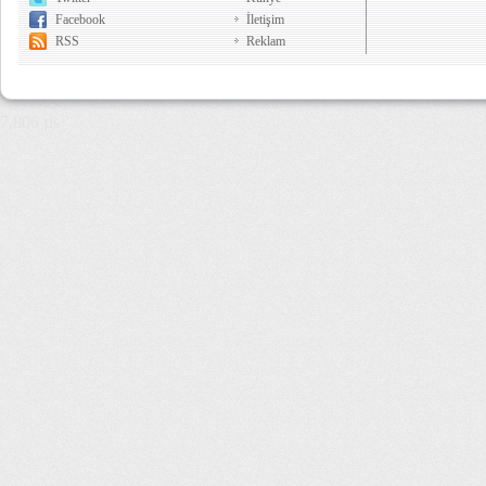
Facebook
İletişim
RSS
Reklam
7,806 µs