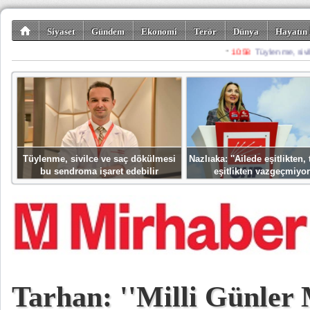
Siyaset
Gündem
Ekonomi
Terör
Dünya
Hayatın 
Kültür-Sanat
Bilim-Teknoloji
Gezi-Turizm
Spor
Misafir K
Tüylenme, sivilce ve saç dökülmesi
Nazlıaka: ''Ailede eşitlikten
bu sendroma işaret edebilir
eşitlikten vazgeçmiyor
Tarhan: ''Milli Günler 