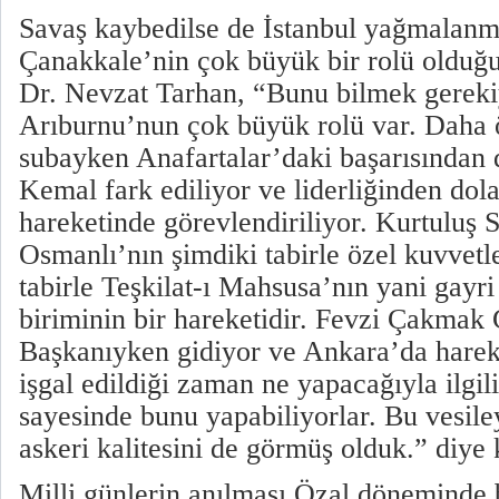
Savaş kaybedilse de İstanbul yağmalan
Çanakkale’nin çok büyük bir rolü olduğ
Dr. Nevzat Tarhan, “Bunu bilmek gerekiy
Arıburnu’nun çok büyük rolü var. Daha 
subayken Anafartalar’daki başarısından 
Kemal fark ediliyor ve liderliğinden dol
hareketinde görevlendiriliyor. Kurtuluş S
Osmanlı’nın şimdiki tabirle özel kuvvetl
tabirle Teşkilat-ı Mahsusa’nın yani gayr
biriminin bir hareketidir. Fevzi Çakma
Başkanıyken gidiyor ve Ankara’da hareke
işgal edildiği zaman ne yapacağıyla ilgili
sayesinde bunu yapabiliyorlar. Bu vesil
askeri kalitesini de görmüş olduk.” diye 
Milli günlerin anılması Özal döneminde 