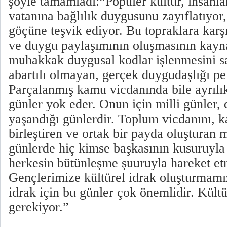
şöyle tamamladı:“Popüler kültür, insanla
vatanına bağlılık duygusunu zayıflatıyor,
göçüne teşvik ediyor. Bu topraklara karşı
ve duygu paylaşımının oluşmasının kayna
muhakkak duygusal kodlar işlenmesini s
abartılı olmayan, gerçek duygudaşlığı pek
Parçalanmış kamu vicdanında bile ayrılık
günler yok eder. Onun için milli günler
yaşandığı günlerdir. Toplum vicdanını, 
birleştiren ve ortak bir payda oluşturan m
günlerde hiç kimse başkasının kusuruyl
herkesin bütünleşme şuuruyla hareket et
Gençlerimize kültürel idrak oluşturmamı
idrak için bu günler çok önemlidir. Kültü
gerekiyor.”