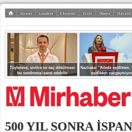
Siyaset
Gündem
Ekonomi
Terör
Dünya
Hayatın 
Kültür-Sanat
Bilim-Teknoloji
Gezi-Turizm
Spor
Misafir K
Tüylenme, sivilce ve saç dökülmesi
Nazlıaka: ''Ailede eşitlikten
bu sendroma işaret edebilir
eşitlikten vazgeçmiyor
500 YIL SONRA İSPA