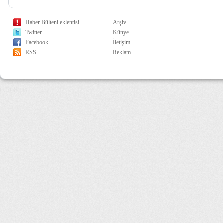
Haber Bülteni eklentisi
Arşiv
Twitter
Künye
Facebook
İletişim
RSS
Reklam
6,568 µs