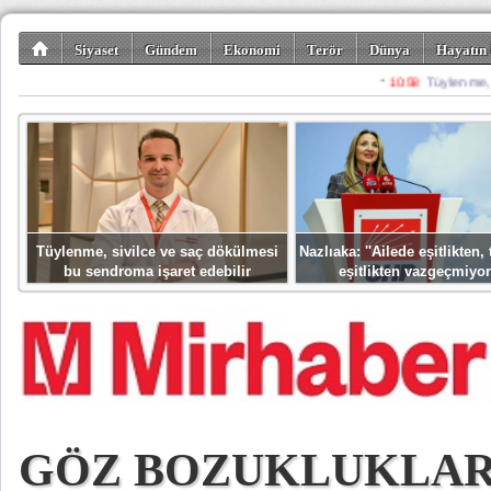
Siyaset
Gündem
Ekonomi
Terör
Dünya
Hayatın 
Kültür-Sanat
Bilim-Teknoloji
Gezi-Turizm
Spor
Misafir K
Tüylenme, sivilce ve saç dökülmesi
Nazlıaka: ''Ailede eşitlikten
bu sendroma işaret edebilir
eşitlikten vazgeçmiyor
GÖZ BOZUKLUKLAR