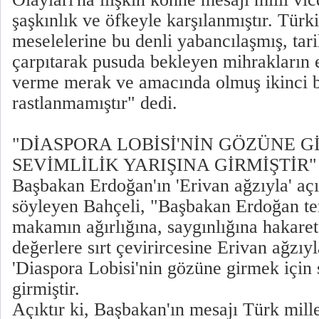
şaşkınlık ve öfkeyle karşılanmıştır. Türki
meselelerine bu denli yabancılaşmış, tari
çarpıtarak pusuda bekleyen mihrakların 
verme merak ve amacında olmuş ikinci bi
rastlanmamıştır" dedi.
"DİASPORA LOBİSİ'NİN GÖZÜNE G
SEVİMLİLİK YARIŞINA GİRMİŞTİR"
Başbakan Erdoğan'ın 'Erivan ağzıyla' aç
söyleyen Bahçeli, "Başbakan Erdoğan tems
makamın ağırlığına, saygınlığına hakaret
değerlere sırt çevirircesine Erivan ağzıy
'Diaspora Lobisi'nin gözüne girmek için 
girmiştir.
Açıktır ki, Başbakan'ın mesajı Türk mill