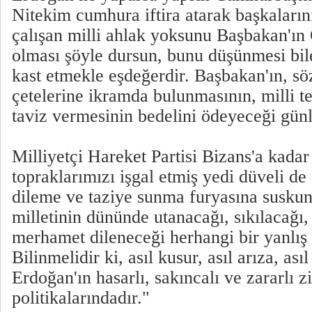
Nitekim cumhura iftira atarak başkaları
çalışan milli ahlak yoksunu Başbakan'ı
olması şöyle dursun, bunu düşünmesi bil
kast etmekle eşdeğerdir. Başbakan'ın, s
çetelerine ikramda bulunmasının, milli t
taviz vermesinin bedelini ödeyeceği günl
Milliyetçi Hareket Partisi Bizans'a kada
topraklarımızı işgal etmiş yedi düveli d
dileme ve taziye sunma furyasına suskun
milletinin dününde utanacağı, sıkılacağı,
merhamet dileneceği herhangi bir yanlış
Bilinmelidir ki, asıl kusur, asıl arıza, a
Erdoğan'ın hasarlı, sakıncalı ve zararlı 
politikalarındadır."