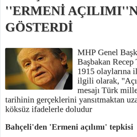
''ERMENİ AÇILIMI''
GÖSTERDİ
MHP Genel Başka
Başbakan Recep 
1915 olaylarına i
ilgili olarak, "Aç
mesajı Türk mille
tarihinin gerçeklerini yansıtmaktan u
köksüz ifadelerle doludur
Bahçeli'den 'Ermeni açılımı' tepkisi