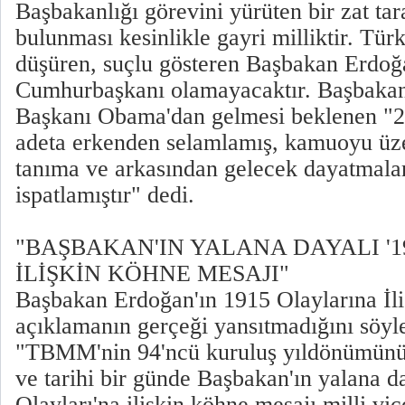
Başbakanlığı görevini yürüten bir zat tar
bulunması kesinlikle gayri milliktir. Tür
düşüren, suçlu gösteren Başbakan Erdoğ
Cumhurbaşkanı olamayacaktır. Başbak
Başkanı Obama'dan gelmesi beklenen "2
adeta erkenden selamlamış, kamuoyu üze
tanıma ve arkasından gelecek dayatmalar
ispatlamıştır" dedi.
"BAŞBAKAN'IN YALANA DAYALI '1
İLİŞKİN KÖHNE MESAJI"
Başbakan Erdoğan'ın 1915 Olaylarına İli
açıklamanın gerçeği yansıtmadığını söyl
"TBMM'nin 94'ncü kuruluş yıldönümünün
ve tarihi bir günde Başbakan'ın yalana d
Olayları'na ilişkin köhne mesajı milli vi