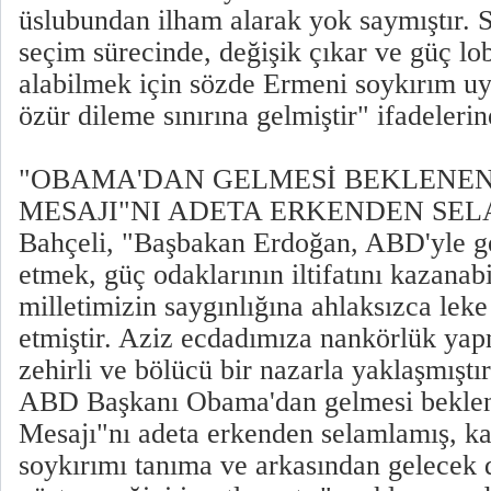
üslubundan ilham alarak yok saymıştır. 
seçim sürecinde, değişik çıkar ve güç lob
alabilmek için sözde Ermeni soykırım u
özür dileme sınırına gelmiştir" ifadelerin
"OBAMA'DAN GELMESİ BEKLENEN 
MESAJI"NI ADETA ERKENDEN SE
Bahçeli, "Başbakan Erdoğan, ABD'yle geri
etmek, güç odaklarının iltifatını kazanab
milletimizin saygınlığına ahlaksızca lek
etmiştir. Aziz ecdadımıza nankörlük yap
zehirli ve bölücü bir nazarla yaklaşmışt
ABD Başkanı Obama'dan gelmesi beklen
Mesajı"nı adeta erkenden selamlamış, 
soykırımı tanıma ve arkasından gelecek 