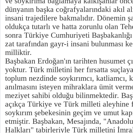
ve soykırıma bağlamaya kalkışanlar önce,
dünyanın başka coğrafyalarındaki akıl a
insani trajedilere bakmalıdır. Dönemin şa
oldukça tutarlı ve hatta zorunlu olan Tehc
sonra Türkiye Cumhuriyeti Başbakanlığı 
zat tarafından gayr-i insani bulunması ke
milliktir.
Başbakan Erdoğan'ın tarihten husumet ç
yoktur. Türk milletini her fırsatta suçlaya
toplum nezdinde soykırımcı, katliamcı, kat
anılmasını isteyen mihraklara ümit ver
meziyet sahibi olduğu bilinmektedir. B
açıkça Türkiye ve Türk milleti aleyhine 
soykırım şebekesinin geçim ve umut kapıs
etmiştir. Başbakan, Mesajında, "Anadolu
Halkları" tabirleriyle Türk milletini İmr