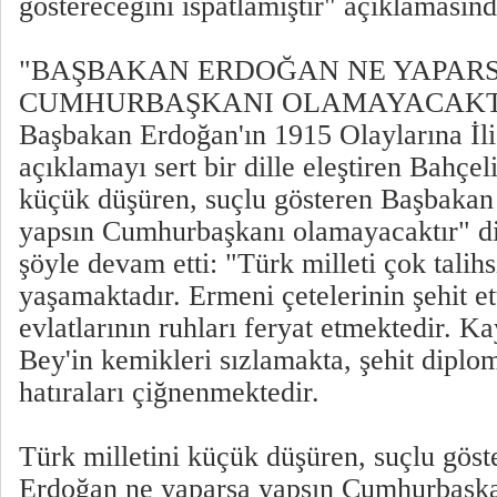
göstereceğini ispatlamıştır" açıklamasın
"BAŞBAKAN ERDOĞAN NE YAPARS
CUMHURBAŞKANI OLAMAYACAKT
Başbakan Erdoğan'ın 1915 Olaylarına İli
açıklamayı sert bir dille eleştiren Bahçel
küçük düşüren, suçlu gösteren Başbakan
yapsın Cumhurbaşkanı olamayacaktır" d
şöyle devam etti: "Türk milleti çok talih
yaşamaktadır. Ermeni çetelerinin şehit et
evlatlarının ruhları feryat etmektedir.
Bey'in kemikleri sızlamakta, şehit diplom
hatıraları çiğnenmektedir.
Türk milletini küçük düşüren, suçlu gös
Erdoğan ne yaparsa yapsın Cumhurbaşka