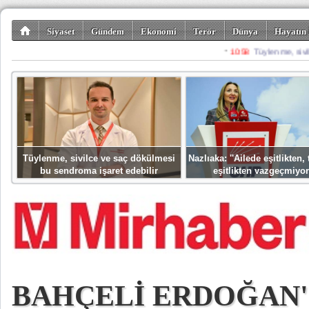
Siyaset
Gündem
Ekonomi
Terör
Dünya
Hayatın 
Kültür-Sanat
Bilim-Teknoloji
Gezi-Turizm
Spor
Misafir K
Tüylenme, sivilce ve saç dökülmesi
Nazlıaka: ''Ailede eşitlikten
bu sendroma işaret edebilir
eşitlikten vazgeçmiyor
BAHÇELİ ERDOĞAN'