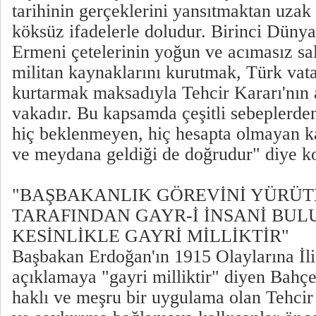
tarihinin gerçeklerini yansıtmaktan uzak
köksüz ifadelerle doludur. Birinci Düny
Ermeni çetelerinin yoğun ve acımasız sal
militan kaynaklarını kurutmak, Türk vata
kurtarmak maksadıyla Tehcir Kararı'nın al
vakadır. Bu kapsamda çeşitli sebeplerde
hiç beklenmeyen, hiç hesapta olmayan ka
ve meydana geldiği de doğrudur" diye k
"BAŞBAKANLIK GÖREVİNİ YÜRÜTE
TARAFINDAN GAYR-İ İNSANİ BUL
KESİNLİKLE GAYRİ MİLLİKTİR"
Başbakan Erdoğan'ın 1915 Olaylarına İli
açıklamaya "gayri milliktir" diyen Bahçe
haklı ve meşru bir uygulama olan Tehcir 