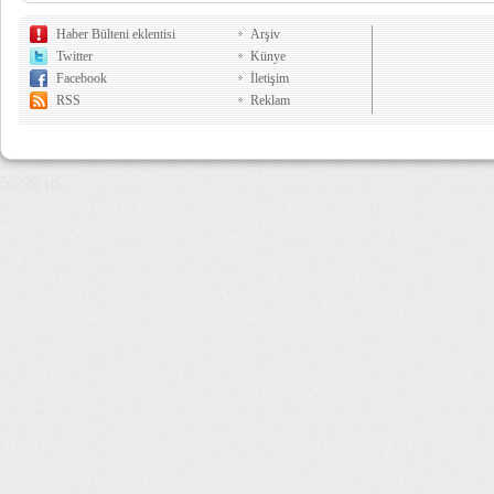
Haber Bülteni eklentisi
Arşiv
Twitter
Künye
Facebook
İletişim
RSS
Reklam
5,299 µs