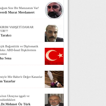
uğum Size Bir Maruzatım Var!
verdi Murat Merdamert
KIRIM VAHŞETİ DAMAR
YOR!!!
 Tarakcı
tejik Bağımlılık ve Diplomatik
oks: ABD-İsrail İlişkilerinin
omisi
iha Sena
miyle Mir Haber'e Değer Katanlar
n Yazarlar
a'nın Ukrayna işgali ve
ndürdükleri
f.Dr.Mehmet Öz Türk