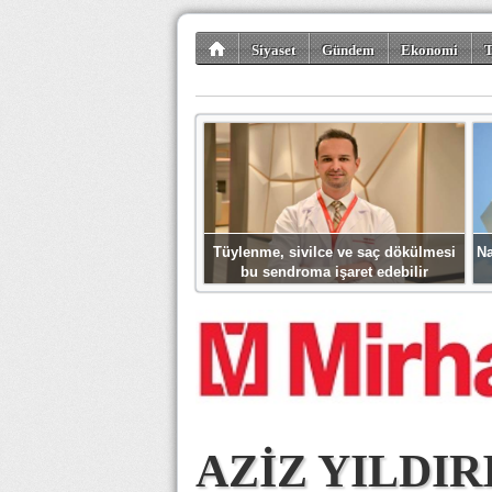
Siyaset
Gündem
Ekonomi
T
Kültür-Sanat
Bilim-Teknoloji
Gezi-Tu
Tüylenme, sivilce ve saç dökülmesi
Na
bu sendroma işaret edebilir
AZİZ YILDIR