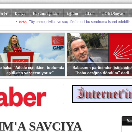
erör
Dünya
Hayatın İçinden
Eğitim
İslam
Türk Dünyası
rizm
Spor
Misafir Kalem
Foto Galeriler
zlıaka: ''Ailede eşitlikten, toplumda
Babasının partisinden istifa edip
eşitlikten vazgeçmiyoruz''
''baba ocağına döndüm'' dedi
Ya
IM'A SAVCIYA