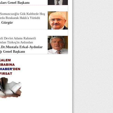
ları Genel Başkanı
 Somuncuoğlu Gök Kubbede Hoş
Seda Bırakarak Hakk'a Yürüdü
i Gürgür
rli Devlet Adamı Rahmetli
rslan Türkeş'in Ardından
.Dr.Mustafa Erkal-Aydınlar
ı Genel Başkanı