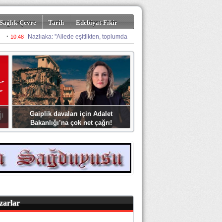
Sağlık-Çevre
Tarih
Edebiyat-Fikir
Gaiplik davaları için Adalet
Bakanlığı’na çok net çağrı!
zarlar