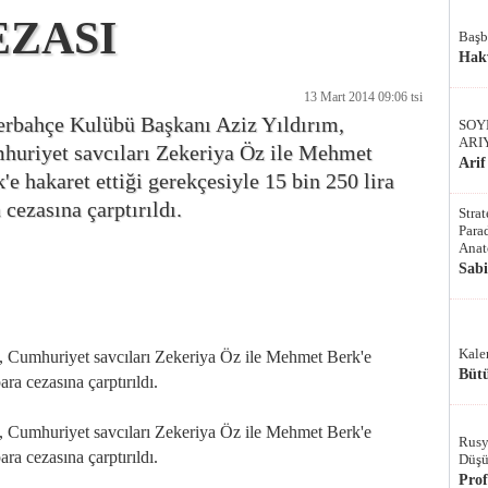
ZASI
Başb
Hak
13 Mart 2014 09:06 tsi
erbahçe Kulübü Başkanı Aziz Yıldırım,
SOY
ARI
huriyet savcıları Zekeriya Öz ile Mehmet
Arif
'e hakaret ettiği gerekçesiyle 15 bin 250 lira
 cezasına çarptırıldı.
Stra
Parad
Anat
Sab
Kale
 Cumhuriyet savcıları Zekeriya Öz ile Mehmet Berk'e
Bütü
ara cezasına çarptırıldı.
 Cumhuriyet savcıları Zekeriya Öz ile Mehmet Berk'e
Rusy
ara cezasına çarptırıldı.
Düşü
Pro