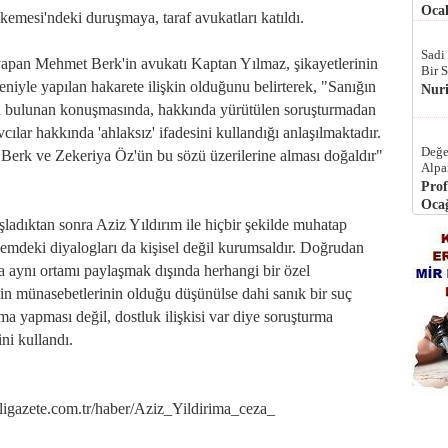
Ocak
mesi'ndeki duruşmaya, taraf avukatları katıldı.
Sadi
pan Mehmet Berk'in avukatı Kaptan Yılmaz, şikayetlerinin
Bir 
niyle yapılan hakarete ilişkin olduğunu belirterek, "Sanığın
Nur
ü bulunan konuşmasında, hakkında yürütülen soruşturmadan
cılar hakkında 'ahlaksız' ifadesini kullandığı anlaşılmaktadır.
Değe
 Berk ve Zekeriya Öz'ün bu sözü üzerilerine alması doğaldır"
Alpa
Prof
Ocağ
adıktan sonra Aziz Yıldırım ile hiçbir şekilde muhatap
mdeki diyalogları da kişisel değil kurumsaldır. Doğrudan
a aynı ortamı paylaşmak dışında herhangi bir özel
için münasebetlerinin olduğu düşünülse dahi sanık bir suç
ma yapması değil, dostluk ilişkisi var diye soruşturma
ni kullandı.
azete.com.tr/haber/Aziz_Yildirima_ceza_