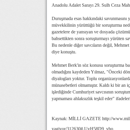
Anadolu Adalet Sarayı 29. Sulh Ceza Mahke
Duruşmada esas hakkındaki savunmasını ya
müvekkilinin yürüttüğü bir soruşturma nede
gazetelere de yansıyan ve dosyada çözüm
bahsettikten sonra soruşturmayı yürüten sav
Bu nedenle diğer savcıların değil, Mehmet
diye konuştu.
Mehmet Berk'in söz konusu soruşturma başl
olmadığını kaydeden Yılmaz, "Önceki döne
diyalogları yoktur. Toplu organizasyonlard
münasebetleri olmamıştır. Kaldı ki bir an 
işlediğinde Cumhuriyet savcısının soruştur
yapmaması ahlaksızlık teşkil eder" ifadeleri
Kaynak: MİLLİ GAZETE http://www.millig
yagiyor/312630#.UyH58D9_vho