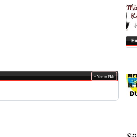
En
+ Yorum Ekle