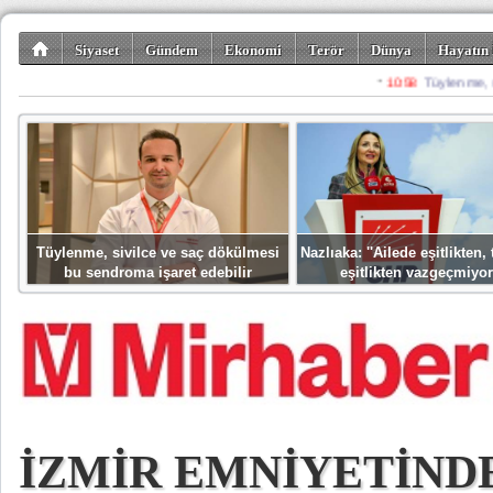
Siyaset
Gündem
Ekonomi
Terör
Dünya
Hayatın 
Kültür-Sanat
Bilim-Teknoloji
Gezi-Turizm
Spor
Misafir K
Tüylenme, sivilce ve saç dökülmesi
Nazlıaka: ''Ailede eşitlikten
bu sendroma işaret edebilir
eşitlikten vazgeçmiyor
İZMİR EMNİYETİND