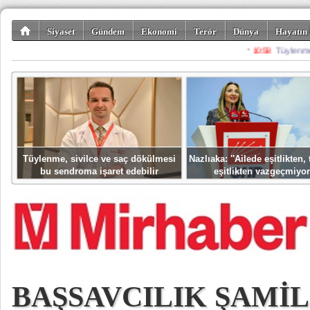
Siyaset
Gündem
Ekonomi
Terör
Dünya
Hayatın 
Kültür-Sanat
Bilim-Teknoloji
Gezi-Turizm
Spor
Misafir K
Tüylenme, sivilce ve saç dökülmesi
Nazlıaka: ''Ailede eşitlikten
bu sendroma işaret edebilir
eşitlikten vazgeçmiyor
BAŞSAVCILIK ŞAMİL