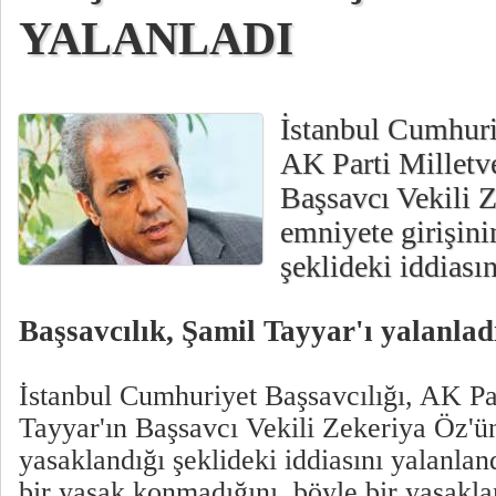
YALANLADI
İstanbul Cumhuri
AK Parti Milletve
Başsavcı Vekili 
emniyete girişini
şeklideki iddiasın
Başsavcılık, Şamil Tayyar'ı yalanlad
İstanbul Cumhuriyet Başsavcılığı, AK Par
Tayyar'ın Başsavcı Vekili Zekeriya Öz'ün
yasaklandığı şeklideki iddiasını yalanlan
bir yasak konmadığını, böyle bir yasakl