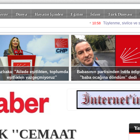
erör
Dünya
Hayatın İçinden
Eğitim
İslam
Türk Dünyası
rizm
Spor
Misafir Kalem
Foto Galeriler
zlıaka: ''Ailede eşitlikten, toplumda
Babasının partisinden istifa edip
eşitlikten vazgeçmiyoruz''
''baba ocağına döndüm'' dedi
Ya
K ''CEMAAT