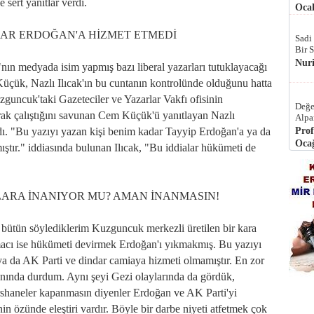
 sert yanıtlar verdi.
Ocak
ADAR ERDOĞAN'A HİZMET ETMEDİ
Sadi
Bir 
Nur
nın medyada isim yapmış bazı liberal yazarları tutuklayacağı
üçük, Nazlı Ilıcak'ın bu cuntanın kontrolünde olduğunu hatta
uzguncuk'taki Gazeteciler ve Yazarlar Vakfı ofisinin
Değe
rak çalıştığını savunan Cem Küçük'ü yanıtlayan Nazlı
Alpa
adı. "Bu yazıyı yazan kişi benim kadar Tayyip Erdoğan'a ya da
Prof
Ocağ
tır." iddiasında bulunan Ilıcak, "Bu iddialar hükümeti de
ARA İNANIYOR MU? AMAN İNANMASIN!
ütün söylediklerim Kuzguncuk merkezli üretilen bir kara
acı ise hükümeti devirmek Erdoğan'ı yıkmakmış. Bu yazıyı
a da AK Parti ve dindar camiaya hizmeti olmamıştır. En zor
nında durdum. Aynı şeyi Gezi olaylarında da gördük,
rshaneler kapanmasın diyenler Erdoğan ve AK Parti'yi
n özünde eleştiri vardır. Böyle bir darbe niyeti atfetmek çok