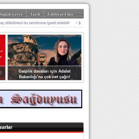
Sağlık-Çevre
Tarih
Edebiyat-Fikir
Gaiplik davaları için Adalet
Bakanlığı’na çok net çağrı!
zarlar