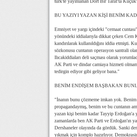
türk'te yayınlanan Dört Bir Taraf'ta Küçük'e
BU YAZIYI YAZAN KİŞİ BENİM K
Emniyet ve yargı içindeki "cemaat cuntası"
yönündeki iddialarıyla dikkat çeken Cem K
kandırılarak kullanıldığını iddia etmişti. K
sözkonusu cuntanın operasyon santrali ola
Ilıcakiddiaları deli saçması olarak yoruml
AK Parti ve dindar camiaya hizmeti olmamış
tedirgin ediyor gibi geliyor bana."
BENİM ENDİŞEM BAŞBAKAN BUNL
"İnanın bunu çözmeme imkan yok. Benim b
propagandaymış, benim ve bu cuntanın am
yazan kişi benim kadar Tayyip Erdoğan'a y
zamanlarda ben AK Parti ve Erdoğan'ın ya
Dershaneler olayında da gördük. Sanki de
yıkmak için komplo hazırlıyor. Demokrasini