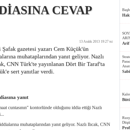
DDİASINA CEVAP
Başb
Hak
SOY
ARI
13 Aralık 2013 19:27 tsi
Arif
i Şafak gazetesi yazarı Cem Küçük'ün
alarına muhataplarından yanıt geliyor. Nazlı
Stra
Parad
ak, CNN Türk'te yayınlanan Dört Bir Taraf'ta
Anat
k'e sert yanıtlar verdi.
Sab
Kale
ddiasına yanıt
Bütü
aat cuntasının" kontorlünde olduğunu iddia ettiği Nazlı
...
Rusy
Düşü
ddialarına muhataplarından yanıt geliyor. Nazlı Ilıcak, CNN
Pro