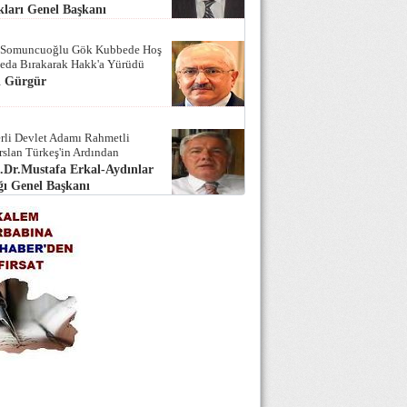
ları Genel Başkanı
 Somuncuoğlu Gök Kubbede Hoş
Seda Bırakarak Hakk'a Yürüdü
i Gürgür
rli Devlet Adamı Rahmetli
rslan Türkeş'in Ardından
.Dr.Mustafa Erkal-Aydınlar
ı Genel Başkanı