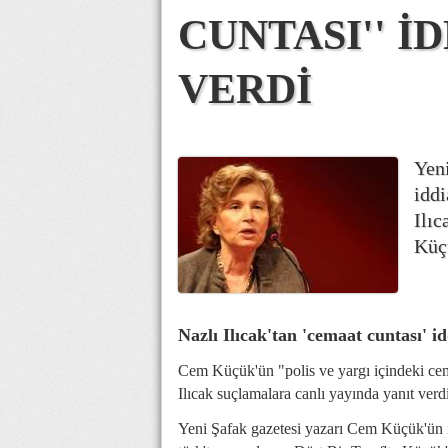
CUNTASI'' İ
VERDİ
Yen
iddi
Ilıc
Küçü
Nazlı Ilıcak'tan 'cemaat cuntası' i
Cem Küçük'ün "polis ve yargı içindeki cem
Ilıcak suçlamalara canlı yayında yanıt verdi
Yeni Şafak gazetesi yazarı Cem Küçük'ün i