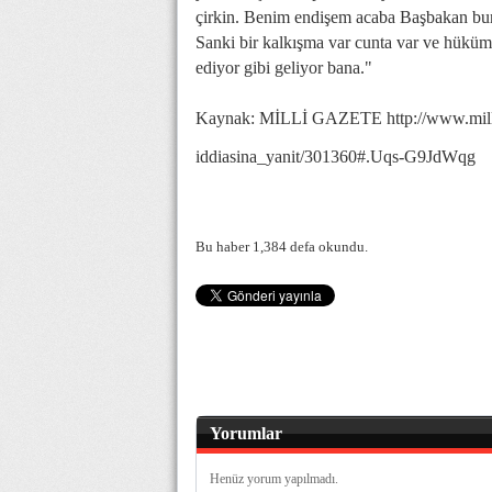
çirkin. Benim endişem acaba Başbakan bun
Sanki bir kalkışma var cunta var ve hüküme
ediyor gibi geliyor bana."
Kaynak: MİLLİ GAZETE http://www.millig
iddiasina_yanit/301360#.Uqs-G9JdWqg
Bu haber 1,384 defa okundu.
Yorumlar
Henüz yorum yapılmadı.