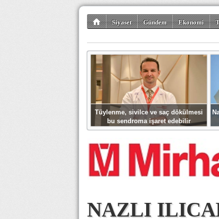
Siyaset
Gündem
Ekonomi
T
Kültür-Sanat
Bilim-Teknoloji
Gezi-Tu
Tüylenme, sivilce ve saç dökülmesi
Na
bu sendroma işaret edebilir
NAZLI ILICA