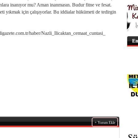
lara inanıyor mu? Aman inanmasın. Budur fitne ve fesat.
ti yıkmak için çalışıyorlar. Bu iddialar hükümeti de tedirgin
azete.com.tr/haber/Nazli_Ilicaktan_cemaat_cuntasi_
En
+ Yorum Ekle