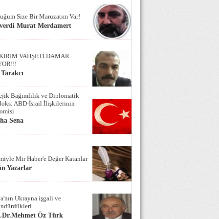
uğum Size Bir Maruzatım Var!
verdi Murat Merdamert
KIRIM VAHŞETİ DAMAR
YOR!!!
 Tarakcı
tejik Bağımlılık ve Diplomatik
oks: ABD-İsrail İlişkilerinin
omisi
iha Sena
miyle Mir Haber'e Değer Katanlar
n Yazarlar
a'nın Ukrayna işgali ve
ndürdükleri
f.Dr.Mehmet Öz Türk