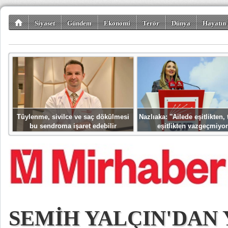
Siyaset
Gündem
Ekonomi
Terör
Dünya
Hayatın 
Kültür-Sanat
Bilim-Teknoloji
Gezi-Turizm
Spor
Misafir K
Tüylenme, sivilce ve saç dökülmesi
Nazlıaka: ''Ailede eşitlikten
bu sendroma işaret edebilir
eşitlikten vazgeçmiyor
SEMİH YALÇIN'DAN 