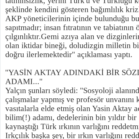
tatminsizlik, yerini Türk'ü ve Türklüğü
şeklinde kendini gösteren bağımlılık kriz
AKP yöneticilerinin içinde bulunduğu bu
sapıtmadır; insan fıtratının ve tabiatının
çılgınlıktır.Gemi azıya alan ve dizginle
olan iktidar bineği, doludizgin milletin b
doğru ilerlemektedir'' açıklaması yaptı.
''YASİN AKTAY ADINDAKİ BİR SÖZD
ADAMI...''
Yalçın şunları söyledi: ''Sosyoloji alanı
çalışmalar yapmış ve profesör unvanını k
vasıtalarla elde etmiş olan Yasin Aktay a
bilim(!) adamı, dedelerinin bin yıldır bir
kaynaştığı Türk ırkının varlığını reddetmi
Irkçılık başka şey, bir ırkın varlığını re