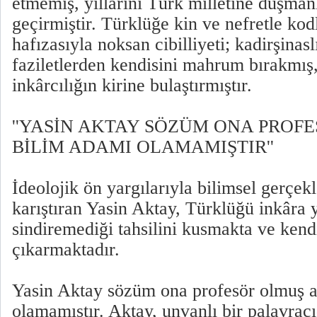
etmemiş, yıllarını Türk milletine düşman
geçirmiştir. Türklüğe kin ve nefretle ko
hafızasıyla noksan cibilliyeti; kadirşinasl
faziletlerden kendisini mahrum bırakmış
inkârcılığın kirine bulaştırmıştır.
''YASİN AKTAY SÖZÜM ONA PROF
BİLİM ADAMI OLAMAMIŞTIR''
İdeolojik ön yargılarıyla bilimsel gerçekl
karıştıran Yasin Aktay, Türklüğü inkâra 
sindiremediği tahsilini kusmakta ve kend
çıkarmaktadır.
Yasin Aktay sözüm ona profesör olmuş 
olamamıştır. Aktay, unvanlı bir palavracıd