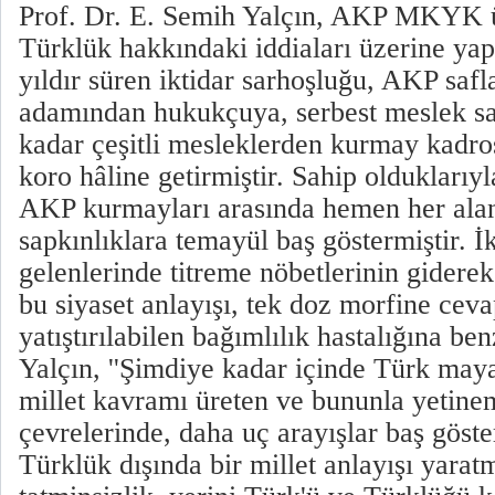
Prof. Dr. E. Semih Yalçın, AKP MKYK ü
Türklük hakkındaki iddiaları üzerine yapt
yıldır süren iktidar sarhoşluğu, AKP safl
adamından hukukçuya, serbest meslek sa
kadar çeşitli mesleklerden kurmay kadr
koro hâline getirmiştir. Sahip oldukları
AKP kurmayları arasında hemen her aland
sapkınlıklara temayül baş göstermiştir. İkt
gelenlerinde titreme nöbetlerinin gidere
bu siyaset anlayışı, tek doz morfine cev
yatıştırılabilen bağımlılık hastalığına be
Yalçın, ''Şimdiye kadar içinde Türk may
millet kavramı üreten ve bununla yetine
çevrelerinde, daha uç arayışlar baş göst
Türklük dışında bir millet anlayışı yarat