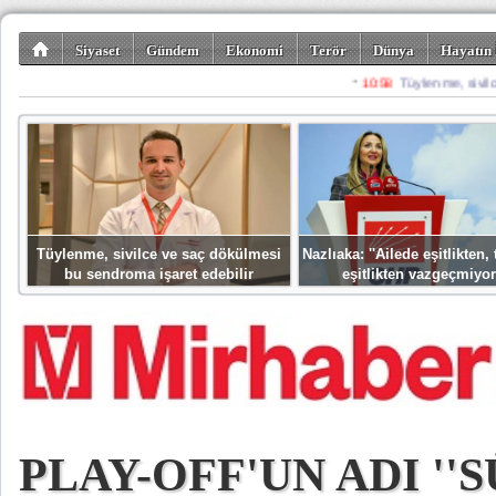
Siyaset
Gündem
Ekonomi
Terör
Dünya
Hayatın 
Kültür-Sanat
Bilim-Teknoloji
Gezi-Turizm
Spor
Misafir K
Tüylenme, sivilce ve saç dökülmesi
Nazlıaka: ''Ailede eşitlikten
bu sendroma işaret edebilir
eşitlikten vazgeçmiyor
PLAY-OFF'UN ADI ''