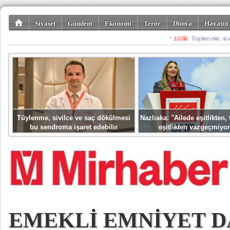
Siyaset
Gündem
Ekonomi
Terör
Dünya
Hayatın 
Kültür-Sanat
Bilim-Teknoloji
Gezi-Turizm
Spor
Misafir K
Tüylenme, sivilce ve saç dökülmesi
Nazlıaka: ''Ailede eşitlikten
bu sendroma işaret edebilir
eşitlikten vazgeçmiyor
EMEKLİ EMNİYET D