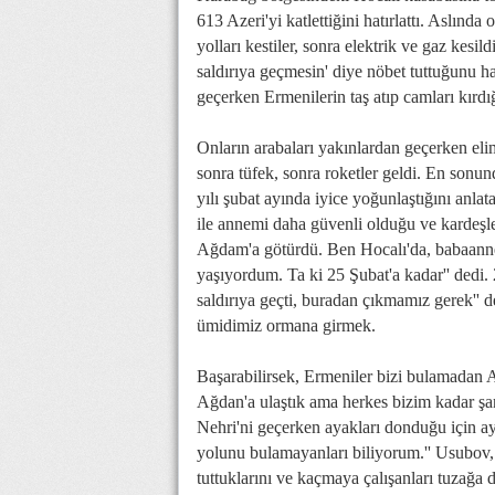
613 Azeri'yi katlettiğini hatırlattı. Aslınd
yolları kestiler, sonra elektrik ve gaz kesi
saldırıya geçmesin' diye nöbet tuttuğunu h
geçerken Ermenilerin taş atıp camları kırd
Onların arabaları yakınlardan geçerken elimi
sonra tüfek, sonra roketler geldi. En sonun
yılı şubat ayında iyice yoğunlaştığını anl
ile annemi daha güvenli olduğu ve kardeşl
Ağdam'a götürdü. Ben Hocalı'da, babaann
yaşıyordum. Ta ki 25 Şubat'a kadar'' dedi.
saldırıya geçti, buradan çıkmamız gerek'' 
ümidimiz ormana girmek.
Başarabilirsek, Ermeniler bizi bulamadan A
Ağdan'a ulaştık ama herkes bizim kadar şa
Nehri'ni geçerken ayakları donduğu için a
yolunu bulamayanları biliyorum.'' Usubov, 
tuttuklarını ve kaçmaya çalışanları tuzağa d