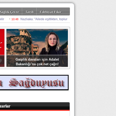
Sağlık-Çevre
Tarih
Edebiyat-Fikir
Gaiplik davaları için Adalet
Bakanlığı’na çok net çağrı!
zarlar