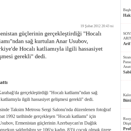
Başb
Hak
19 Şubat 2012 20:43 tsi
nistan güçlerinin gerçekleştirdiği ''Hocalı
SOY
ARI
iamı''ndan sağ kurtulan Anar Usubov,
Arif
rkiye'de Hocalı katliamıyla ilgili hassasiyet
şmesi gerekli'' dedi.
Stra
Parad
Anat
Sab
attı
arabağ'da gerçekleştirdiği ''Hocalı katliamı''ndan sağ
Kale
tliamıyla ilgili hassasiyet gelişmesi gerekli'' dedi.
Bütü
vesinde Taksim Metrosu Sergi Salonu'nda düzenlenen fotoğraf
ubat 1992 tarihinde gerçekleşen ''Hocalı katliamı'' için
Rusy
Usubov, Ermenistan güçlerinin Azerbaycan'ın Dağlık
Düşü
Pro
pyekun saldırdığını ve 106'sı kadın, 83'ü çocuk olmak üzere