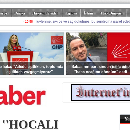
erör
Dünya
Hayatın İçinden
Eğitim
İslam
Türk Dünyası
rizm
Spor
Misafir Kalem
Foto Galeriler
zlıaka: ''Ailede eşitlikten, toplumda
Babasının partisinden istifa edip
eşitlikten vazgeçmiyoruz''
''baba ocağına döndüm'' dedi
Ya
 ''HOCALI