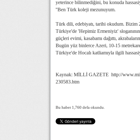
yeterince bilinmediğini, bu konuda hassasi
''Ben Türk koleji mezunuyum.
Türk dili, edebiyatı, tarihi okudum. Bizim
Türkiye'de 'Hepimiz Ermeniyiz' sloganının 
güçleri evimi, kasabamı dağıttı, akrabalarım
Bugün yüz binlerce Azeri, 10-15 metrekareli
Türkiye'de Hocalı katliamıyla ilgili hassasiy
Kaynak: MİLLİ GAZETE http://www.milligaz
230583.htm
Bu haber 1,760 defa okundu.