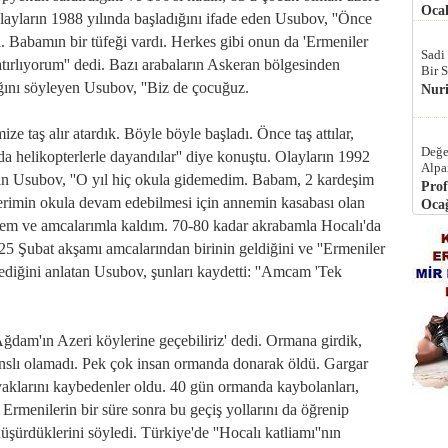
Ocak
a olayların 1988 yılında başladığını ifade eden Usubov, ''Önce
ldi. Babamın bir tüfeği vardı. Herkes gibi onun da 'Ermeniler
Sadi
atırlıyorum'' dedi. Bazı arabaların Askeran bölgesinden
Bir 
ığını söyleyen Usubov, ''Biz de çocuğuz.
Nur
ze taş alır atardık. Böyle böyle başladı. Önce taş attılar,
Değe
da helikopterlerle dayandılar'' diye konuştu. Olayların 1992
Alpa
atan Usubov, ''O yıl hiç okula gidemedim. Babam, 2 kardeşim
Prof
erimin okula devam edebilmesi için annemin kasabası olan
Ocağ
em ve amcalarımla kaldım. 70-80 kadar akrabamla Hocalı'da
 25 Şubat akşamı amcalarından birinin geldiğini ve ''Ermeniler
dediğini anlatan Usubov, şunları kaydetti: ''Amcam 'Tek
ğdam'ın Azeri köylerine geçebiliriz' dedi. Ormana girdik,
nslı olamadı. Pek çok insan ormanda donarak öldü. Gargar
yaklarını kaybedenler oldu. 40 gün ormanda kaybolanları,
Ermenilerin bir süre sonra bu geçiş yollarını da öğrenip
üşürdüklerini söyledi. Türkiye'de ''Hocalı katliamı''nın