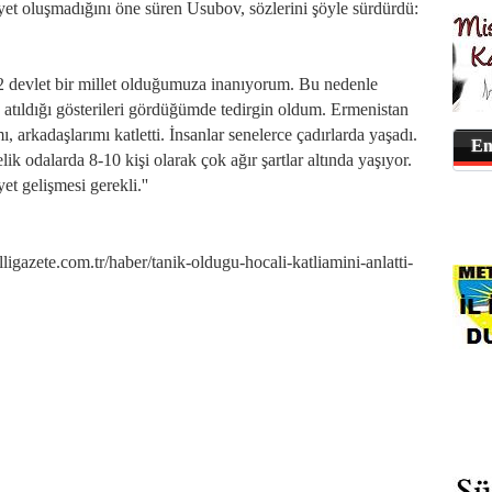
yet oluşmadığını öne süren Usubov, sözlerini şöyle sürdürdü:
 2 devlet bir millet olduğumuza inanıyorum. Bu nedenle
atıldığı gösterileri gördüğümde tedirgin oldum. Ermenistan
ı, arkadaşlarımı katletti. İnsanlar senelerce çadırlarda yaşadı.
En
k odalarda 8-10 kişi olarak çok ağır şartlar altında yaşıyor.
et gelişmesi gerekli.''
ete.com.tr/haber/tanik-oldugu-hocali-katliamini-anlatti-