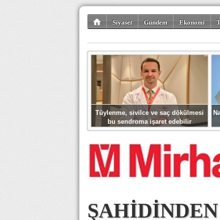
Siyaset
Gündem
Ekonomi
T
Kültür-Sanat
Bilim-Teknoloji
Gezi-Tu
Tüylenme, sivilce ve saç dökülmesi
Na
bu sendroma işaret edebilir
ŞAHİDİNDEN