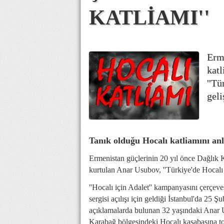
KATLİAMI''
Erme
katl
''Tü
geli
Tanık olduğu Hocalı katliamını anl
Ermenistan güçlerinin 20 yıl önce Dağlık K
kurtulan Anar Usubov, ''Türkiye'de Hocalı ka
''Hocalı için Adalet'' kampanyasını çerçe
sergisi açılışı için geldiği İstanbul'da 25 Ş
açıklamalarda bulunan 32 yaşındaki Anar 
Karabağ bölgesindeki Hocalı kasabasına to