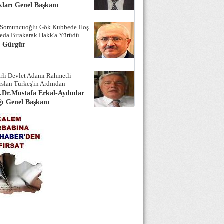
ları Genel Başkanı
 Somuncuoğlu Gök Kubbede Hoş
Seda Bırakarak Hakk'a Yürüdü
i Gürgür
rli Devlet Adamı Rahmetli
rslan Türkeş'in Ardından
.Dr.Mustafa Erkal-Aydınlar
ı Genel Başkanı