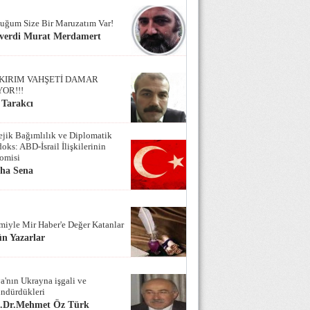
uğum Size Bir Maruzatım Var!
verdi Murat Merdamert
KIRIM VAHŞETİ DAMAR
YOR!!!
 Tarakcı
tejik Bağımlılık ve Diplomatik
oks: ABD-İsrail İlişkilerinin
omisi
iha Sena
miyle Mir Haber'e Değer Katanlar
n Yazarlar
a'nın Ukrayna işgali ve
ndürdükleri
f.Dr.Mehmet Öz Türk