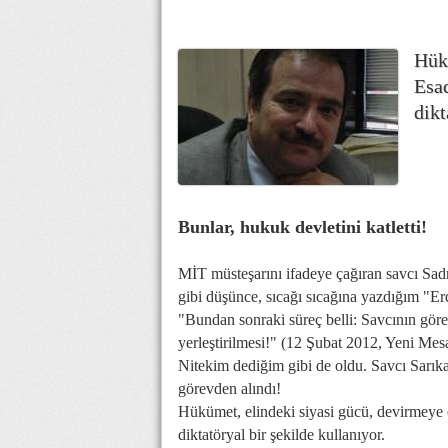
Hükü
Esad
dikt
Bunlar, hukuk devletini katletti!
MİT müsteşarını ifadeye çağıran savcı Sa
gibi düşünce, sıcağı sıcağına yazdığım "Erd
"Bundan sonraki süreç belli: Savcının gör
yerleştirilmesi!" (12 Şubat 2012, Yeni Mes
Nitekim dediğim gibi de oldu. Savcı Sarıka
görevden alındı!
Hükümet, elindeki siyasi gücü, devirmeye ç
diktatöryal bir şekilde kullanıyor.