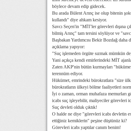
böylece devam edip gidecek.
Bu arada Bülent Arınç ise olup bitenin şoku
kullandı" diye ahkam kesiyor.
Savcı Seçen'in "MİT'ler görevleri dışına çı
bilmiş Arınç" tam tersini söylüyor ve "savc
Başbakan Yardımcısı Bekir Bozdağ daha da i
açıklama yapıyor:
"Suç işlemeden örgüte sızmak mümkün değ
Yani açıkça kendi emirlerindeki MİT ajanl
Zaten AKP'nin bütün kurmayları "hükümet 
terennüm ediyor.
Hükümet, emrindeki bürokratlara "size ülk
bürokratların ülkeyi bölme faaliyetleri no
İyi o zaman, orman muhafaza memurları göre
icabı suç işleyebilir, maliyeciler görevleri i
Suç devleti olduk çıktık!
O halde ne diye "görevleri icabı devletin
ettiğiniz kemiklerin" peşine düştünüz ki?
Görevleri icabı yaptılar canım benim!