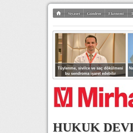
Siyaset
Gündem
Ekonomi
T
Kültür-Sanat
Bilim-Teknoloji
Gezi-Tu
Tüylenme, sivilce ve saç dökülmesi
Na
bu sendroma işaret edebilir
HUKUK DEVL