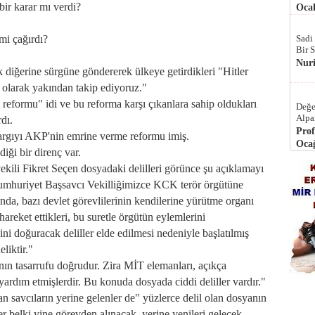
bir karar mı verdi?
Ocak
 mi çağırdı?
Sadi
Bir 
Nur
 diğerine sürgüne göndererek ülkeye getirdikleri "Hitler
 olarak yakından takip ediyoruz."
 reformu" idi ve bu reforma karşı çıkanlara sahip oldukları
Değe
Alpa
rdı.
Prof
 yargıyı AKP'nin emrine verme reformu imiş.
Ocağ
iği bir direnç var.
ekili Fikret Seçen dosyadaki delilleri görünce şu açıklamayı
umhuriyet Başsavcı Vekilliğimizce KCK terör örgütüne
ında, bazı devlet görevlilerinin kendilerine yürütme organı
hareket ettikleri, bu suretle örgütün eylemlerini
ini doğuracak deliller elde edilmesi nedeniyle başlatılmış
eliktir."
nın tasarrufu doğrudur. Zira MİT elemanları, açıkça
 yardım etmişlerdir. Bu konuda dosyada ciddi deliller vardır."
n savcıların yerine gelenler de" yüzlerce delil olan dosyanın
r belki yine görevden alınacak, yerine yenileri gelecek