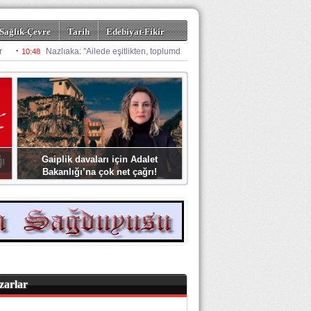
Sağlık-Çevre
Tarih
Edebiyat-Fikir
Gaiplik davaları için Adalet
Bakanlığı’na çok net çağrı!
zarlar