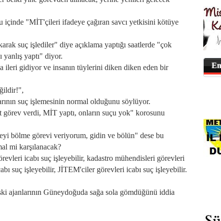
 içinde "MİT'çileri ifadeye çağıran savcı yetkisini kötüye
karak suç işlediler" diye açıklama yaptığı saatlerde "çok
ı yanlış yaptı" diyor.
En
leri gidiyor ve insanın tüylerini diken diken eden bir
ildir!",
arının suç işlemesinin normal olduğunu söylüyor.
görev verdi, MİT yaptı, onların suçu yok" korosunu
eyi bölme görevi veriyorum, gidin ve bölün" dese bu
rmal mi karşılanacak?
vleri icabı suç işleyebilir, kadastro mühendisleri görevleri
cabı suç işleyebilir, JİTEM'ciler görevleri icabı suç işleyebilir.
 eski ajanlarının Güneydoğuda sağa sola gömdüğünü iddia