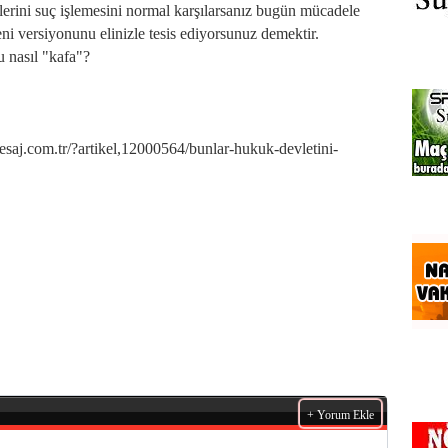
ilerini suç işlemesini normal karşılarsanız bugün mücadele
yeni versiyonunu elinizle tesis ediyorsunuz demektir.
bu nasıl "kafa"?
.com.tr/?artikel,12000564/bunlar-hukuk-devletini-
+ Yorum Ekle