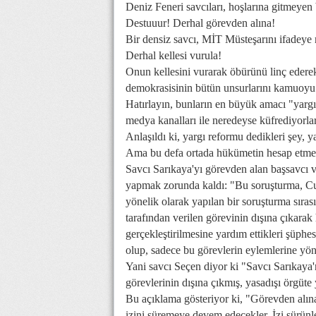
Deniz Feneri savcıları, hoşlarına gitmeyen 
Destuuur! Derhal görevden alına!
Bir densiz savcı, MİT Müsteşarını ifadeye
Derhal kellesi vurula!
Onun kellesini vurarak öbürünü linç ederek
demokrasisinin bütün unsurlarını kamuoyu
Hatırlayın, bunların en büyük amacı "yargı
medya kanalları ile neredeyse küfrediyorla
Anlaşıldı ki, yargı reformu dedikleri şey,
Ama bu defa ortada hükümetin hesap etmed
Savcı Sarıkaya'yı görevden alan başsavcı v
yapmak zorunda kaldı: "Bu soruşturma, C
yönelik olarak yapılan bir soruşturma sıras
tarafından verilen görevinin dışına çıkarak 
gerçekleştirilmesine yardım ettikleri şüphes
olup, sadece bu görevlerin eylemlerine yön
Yani savcı Seçen diyor ki "Savcı Sarıkaya'
görevlerinin dışına çıkmış, yasadışı örgüte
Bu açıklama gösteriyor ki, "Görevden alına
izini süremeye devem edecekler. İzi sürünle