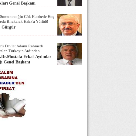
ları Genel Başkanı
 Somuncuoğlu Gök Kubbede Hoş
Seda Bırakarak Hakk'a Yürüdü
i Gürgür
rli Devlet Adamı Rahmetli
rslan Türkeş'in Ardından
.Dr.Mustafa Erkal-Aydınlar
ı Genel Başkanı