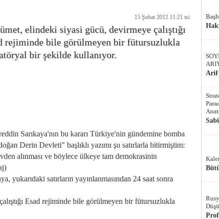
Başb
15 Şubat 2012 11:21 tsi
Hak
met, elindeki siyasi gücü, devirmeye çalıştığı
 rejiminde bile görülmeyen bir fütursuzlukla
atöryal bir şekilde kullanıyor.
SOY
ARI
Arif
Stra
Parad
Anat
Sab
dreddin Sarıkaya'nın bu kararı Türkiye'nin gündemine bomba
oğan Derin Devleti" başlıklı yazımı şu satırlarla bitirmiştim:
evden alınması ve böylece ülkeye tam demokrasinin
Kale
aj)
Bütü
ya, yukarıdaki satırların yayınlanmasından 24 saat sonra
Rusy
alıştığı Esad rejiminde bile görülmeyen bir fütursuzlukla
Düşü
Pro