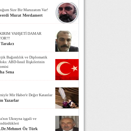
uğum Size Bir Maruzatım Var!
verdi Murat Merdamert
KIRIM VAHŞETİ DAMAR
YOR!!!
 Tarakcı
tejik Bağımlılık ve Diplomatik
oks: ABD-İsrail İlişkilerinin
omisi
iha Sena
miyle Mir Haber'e Değer Katanlar
n Yazarlar
a'nın Ukrayna işgali ve
ndürdükleri
f.Dr.Mehmet Öz Türk