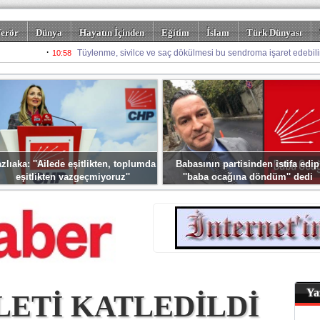
erör
Dünya
Hayatın İçinden
Eğitim
İslam
Türk Dünyası
rizm
Spor
Misafir Kalem
Foto Galeriler
zlıaka: ''Ailede eşitlikten, toplumda
Babasının partisinden istifa edip
eşitlikten vazgeçmiyoruz''
''baba ocağına döndüm'' dedi
Ya
ETİ KATLEDİLDİ