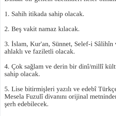
1. Sahih itikada sahip olacak.
2. Beş vakit namaz kılacak.
3. İslam, Kur'an, Sünnet, Selef-i Sâlihîn 
ahlaklı ve faziletli olacak.
4. Çok sağlam ve derin bir dinî/millî kül
sahip olacak.
5. Lise bitirmişleri yazılı ve edebî Türkç
Mesela Fuzulî divanını orijinal metninde
şerh edebilecek.