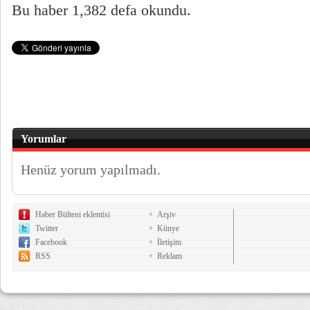
Bu haber 1,382 defa okundu.
Yorumlar
Henüz yorum yapılmadı.
Haber Bülteni eklentisi
Arşiv
Twitter
Künye
Facebook
İletişim
RSS
Reklam
6,933 µs