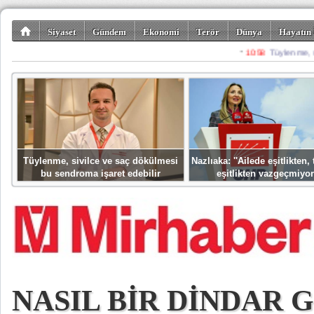
Siyaset
Gündem
Ekonomi
Terör
Dünya
Hayatın 
Kültür-Sanat
Bilim-Teknoloji
Gezi-Turizm
Spor
Misafir K
Tüylenme, sivilce ve saç dökülmesi
Nazlıaka: ''Ailede eşitlikten
bu sendroma işaret edebilir
eşitlikten vazgeçmiyor
NASIL BİR DİNDAR 