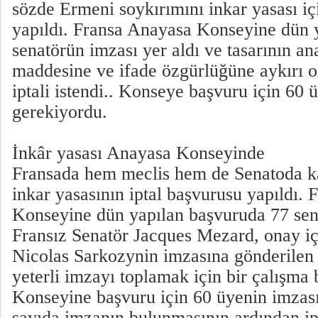
sözde Ermeni soykırımını inkar yasası iç
yapıldı. Fransa Anayasa Konseyine dün 
senatörün imzası yer aldı ve tasarının an
maddesine ve ifade özgürlüğüne aykırı o
iptali istendi.. Konseye başvuru için 60 
gerekiyordu.
İnkâr yasası Anayasa Konseyinde
Fransada hem meclis hem de Senatoda kab
inkar yasasının iptal başvurusu yapıldı.
Konseyine dün yapılan başvuruda 77 sen
Fransız Senatör Jacques Mezard, onay 
Nicolas Sarkozynin imzasına gönderilen t
yeterli imzayı toplamak için bir çalışma 
Konseyine başvuru için 60 üyenin imzası
sayıda imzanın bulunmasının ardından ip