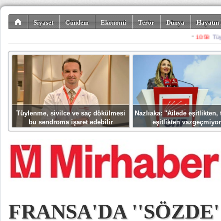
Siyaset
Gündem
Ekonomi
Terör
Dünya
Hayatın 
Kültür-Sanat
Bilim-Teknoloji
Gezi-Turizm
Spor
Misafir K
Tüylenme, sivilce ve saç dökülmesi
Nazlıaka: ''Ailede eşitlikten
bu sendroma işaret edebilir
eşitlikten vazgeçmiyor
FRANSA'DA ''SÖZDE'