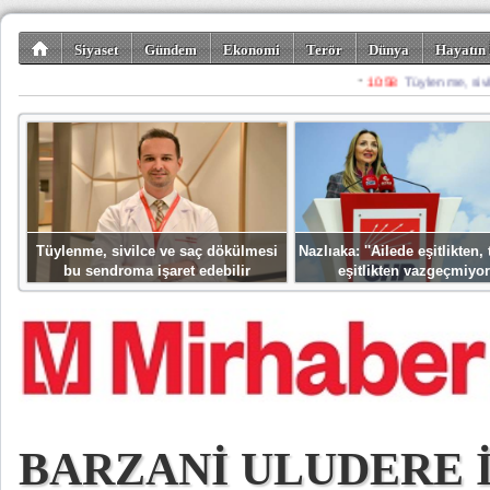
Siyaset
Gündem
Ekonomi
Terör
Dünya
Hayatın 
Kültür-Sanat
Bilim-Teknoloji
Gezi-Turizm
Spor
Misafir K
Tüylenme, sivilce ve saç dökülmesi
Nazlıaka: ''Ailede eşitlikten
bu sendroma işaret edebilir
eşitlikten vazgeçmiyor
BARZANİ ULUDERE 