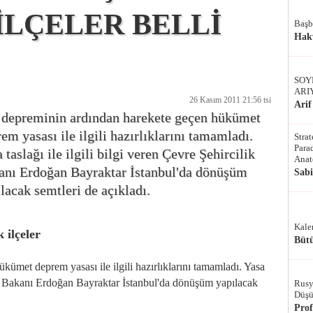
İLÇELER BELLİ
Başb
Hak
SOY
ARI
26 Kasım 2011 21:56 tsi
Arif
 depreminin ardından harekete geçen hükümet
em yasası ile ilgili hazırlıklarını tamamladı.
Stra
Parad
 taslağı ile ilgili bilgi veren Çevre Şehircilik
Anat
anı Erdoğan Bayraktar İstanbul'da dönüşüm
Sab
lacak semtleri de açıkladı.
Kale
 ilçeler
Bütü
ümet deprem yasası ile ilgili hazırlıklarını tamamladı. Yasa
ilik Bakanı Erdoğan Bayraktar İstanbul'da dönüşüm yapılacak
Rusy
Düşü
Pro