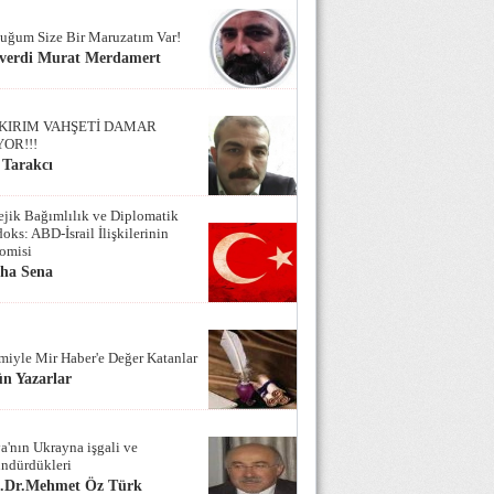
uğum Size Bir Maruzatım Var!
verdi Murat Merdamert
KIRIM VAHŞETİ DAMAR
YOR!!!
 Tarakcı
tejik Bağımlılık ve Diplomatik
oks: ABD-İsrail İlişkilerinin
omisi
iha Sena
miyle Mir Haber'e Değer Katanlar
n Yazarlar
a'nın Ukrayna işgali ve
ndürdükleri
f.Dr.Mehmet Öz Türk