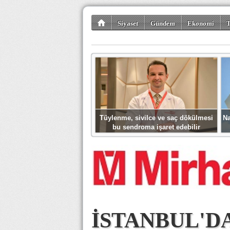
Siyaset
Gündem
Ekonomi
T
Kültür-Sanat
Bilim-Teknoloji
Gezi-Tu
Tüylenme, sivilce ve saç dökülmesi
Na
bu sendroma işaret edebilir
İSTANBUL'D