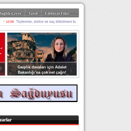
Sağlık-Çevre
Tarih
Edebiyat-Fikir
Gaiplik davaları için Adalet
Bakanlığı’na çok net çağrı!
zarlar