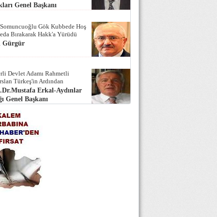
ları Genel Başkanı
 Somuncuoğlu Gök Kubbede Hoş
Seda Bırakarak Hakk'a Yürüdü
i Gürgür
rli Devlet Adamı Rahmetli
rslan Türkeş'in Ardından
.Dr.Mustafa Erkal-Aydınlar
ı Genel Başkanı