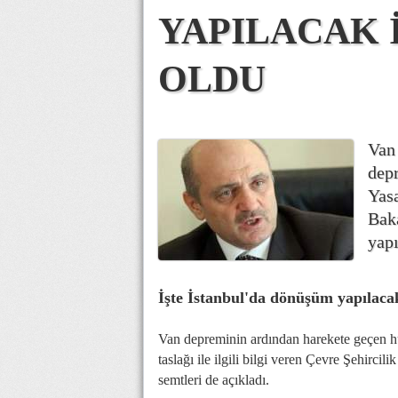
YAPILACAK 
OLDU
Van
depr
Yasa
Bak
yapı
İşte İstanbul'da dönüşüm yapılacak
Van depreminin ardından harekete geçen hük
taslağı ile ilgili bilgi veren Çevre Şehirc
semtleri de açıkladı.