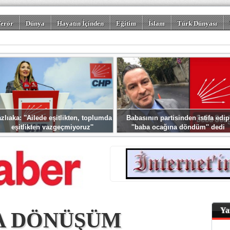
erör
Dünya
Hayatın İçinden
Eğitim
İslam
Türk Dünyası
rizm
Spor
Misafir Kalem
Foto Galeriler
zlıaka: ''Ailede eşitlikten, toplumda
Babasının partisinden istifa edip
eşitlikten vazgeçmiyoruz''
''baba ocağına döndüm'' dedi
Ya
A DÖNÜŞÜM