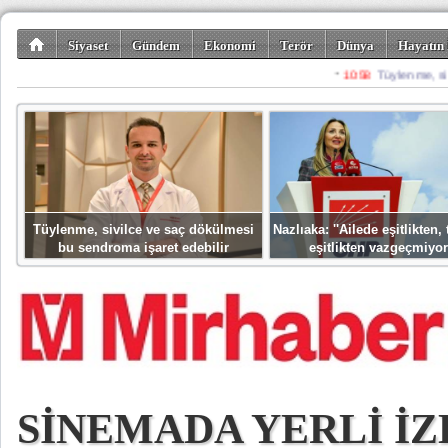
Siyaset
Gündem
Ekonomi
Terör
Dünya
Hayatın 
Kültür-Sanat
Bilim-Teknoloji
Gezi-Turizm
Spor
Misafir K
Tüylenme, sivilce ve saç dökülmesi
Nazlıaka: ''Ailede eşitlikten
bu sendroma işaret edebilir
eşitlikten vazgeçmiyor
SİNEMADA YERLİ İZ