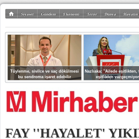
Siyaset
Gündem
Ekonomi
Terör
Dünya
Hayatın 
Kültür-Sanat
Bilim-Teknoloji
Gezi-Turizm
Spor
Misafir K
Tüylenme, sivilce ve saç dökülmesi
Nazlıaka: ''Ailede eşitlikten
bu sendroma işaret edebilir
eşitlikten vazgeçmiyor
FAY ''HAYALET' YIK