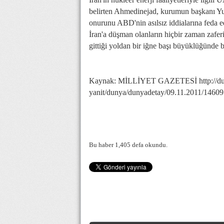
belirten Ahmedinejad, kurumun başkanı Y
onurunu ABD'nin asılsız iddialarına feda 
İran'a düşman olanların hiçbir zaman zafe
gittiği yoldan bir iğne başı büyüklüğünde b
Kaynak: MİLLİYET GAZETESİ http://dunya
yanit/dunya/dunyadetay/09.11.2011/14609
Bu haber 1,405 defa okundu.