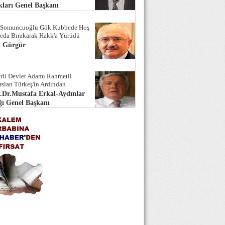
ları Genel Başkanı
 Somuncuoğlu Gök Kubbede Hoş
Seda Bırakarak Hakk'a Yürüdü
i Gürgür
rli Devlet Adamı Rahmetli
rslan Türkeş'in Ardından
.Dr.Mustafa Erkal-Aydınlar
ı Genel Başkanı