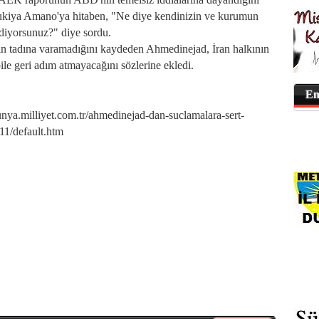
ukiya Amano'ya hitaben, "Ne diye kendinizin ve kurumun
ediyorsunuz?" diye sordu.
rin tadına varamadığını kaydeden Ahmedinejad, İran halkının
ile geri adım atmayacağını sözlerine ekledi.
En
.milliyet.com.tr/ahmedinejad-dan-suclamalara-sert-
11/default.htm