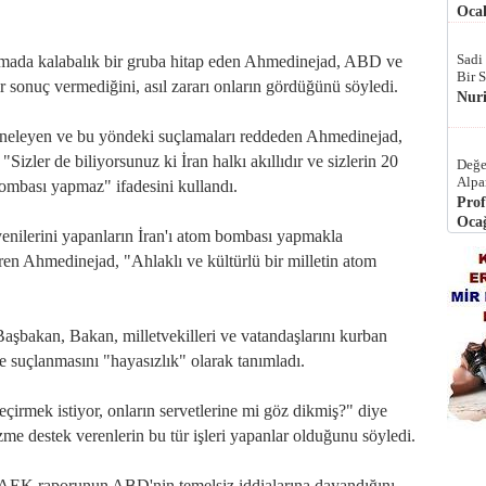
Ocak
Sadi
şmada kalabalık bir gruba hitap eden Ahmedinejad, ABD ve
Bir 
 bir sonuç vermediğini, asıl zararı onların gördüğünü söyledi.
Nur
neleyen ve bu yöndeki suçlamaları reddeden Ahmedinejad,
"Sizler de biliyorsunuz ki İran halkı akıllıdır ve sizlerin 20
Değe
Alpa
ombası yapmaz" ifadesini kullandı.
Prof
Ocağ
yenilerini yapanların İran'ı atom bombası yapmakla
en Ahmedinejad, "Ahlaklı ve kültürlü bir milletin atom
şbakan, Bakan, milletvekilleri ve vatandaşlarını kurban
e suçlanmasını "hayasızlık" olarak tanımladı.
 geçirmek istiyor, onların servetlerine mi göz dikmiş?" diye
izme destek verenlerin bu tür işleri yapanlar olduğunu söyledi.
li UAEK raporunun ABD'nin temelsiz iddialarına dayandığını