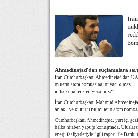
İra
nükl
redd
bomb
Ahmedinejad'dan suçlamalara sert
İran Cumhurbaşkanı Ahmedinejad'dan UAEK
milletin atom bombasına ihtiyacı olmaz" 
iddialarına feda ediyorsunuz?"
İran Cumhurbaşkanı Mahmud Ahmedinejad, nü
ahlaklı ve kültürlü bir milletin atom bomba
Cumhurbaşkanı Ahmedinejad, yurt içi gezil
halka hitaben yaptığı konuşmada, Uluslar
enerji faaliyetleriyle ilgili raporu ile Batı