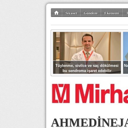
Siyaset
Gündem
Ekonomi
T
Kültür-Sanat
Bilim-Teknoloji
Gezi-Tu
Tüylenme, sivilce ve saç dökülmesi
Na
bu sendroma işaret edebilir
AHMEDİNEJ