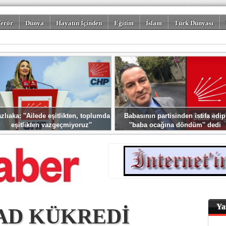
erör
Dünya
Hayatın İçinden
Eğitim
İslam
Türk Dünyası
rizm
Spor
Misafir Kalem
Foto Galeriler
zlıaka: ''Ailede eşitlikten, toplumda
Babasının partisinden istifa edip
eşitlikten vazgeçmiyoruz''
''baba ocağına döndüm'' dedi
Ya
AD KÜKREDİ