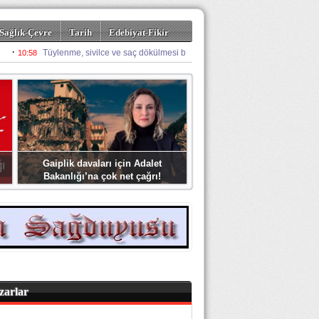
Sağlık-Çevre
Tarih
Edebiyat-Fikir
Gaiplik davaları için Adalet
Bakanlığı’na çok net çağrı!
zarlar