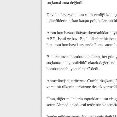
suçlamalarına değindi.
Devlet televizyonunun canlı verdiği konu
müttefiklerinin İran karşıtı politikalarının
Atom bombasına ihtiyaç duymadıklarını yi
ABD, İsrail ve bazı Batılı ülkelere hitaben, 
bin atom bombası karşısında 2 tane atom b
Binlerce atom bombası olanların, her gün 
suçlamasını "yüzsüzlük" olarak değerlendir
bombasına ihtiyacı olmaz" dedi.
Ahmedinejad, terörizme Cumhurbaşkanı, Ba
veren bir ülkenin terörizme destek vermekl
"İran, diğer milletlerin topraklarını mı ele
soran Ahmedinejad, asıl teröristin ve terör
İran'ın nükleer enerji faaliyetleriyle ilgi