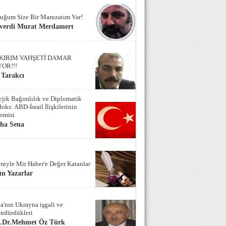
uğum Size Bir Maruzatım Var!
verdi Murat Merdamert
KIRIM VAHŞETİ DAMAR
YOR!!!
 Tarakcı
tejik Bağımlılık ve Diplomatik
oks: ABD-İsrail İlişkilerinin
omisi
iha Sena
miyle Mir Haber'e Değer Katanlar
n Yazarlar
a'nın Ukrayna işgali ve
ndürdükleri
f.Dr.Mehmet Öz Türk