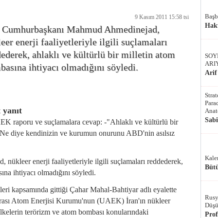
Başb
9 Kasım 2011 15:58 tsi
Hak
n Cumhurbaşkanı Mahmud Ahmedinejad,
eer enerji faaliyetleriyle ilgili suçlamaları
ederek, ahlaklı ve kültürlü bir milletin atom
SOY
ARI
asına ihtiyacı olmadığını söyledi.
Arif
Stra
Parad
 yanıt
Anat
Sab
 raporu ve suçlamalara cevap: -"Ahlaklı ve kültürlü bir
-"Ne diye kendinizin ve kurumun onurunu ABD'nin asılsız
Kale
kleer enerji faaliyetleriyle ilgili suçlamaları reddederek,
Bütü
sına ihtiyacı olmadığını söyledi.
eri kapsamında gittiği Çahar Mahal-Bahtiyar adlı eyalette
Rusy
arası Atom Enerjisi Kurumu'nun (UAEK) İran'ın nükleer
Düşü
lı ülkelerin terörizm ve atom bombası konularındaki
Pro