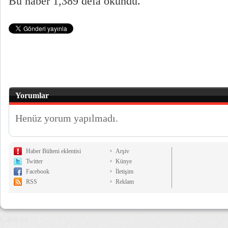
Bu haber 1,389 defa okundu.
Yorumlar
Henüz yorum yapılmadı.
Haber Bülteni eklentisi
Arşiv
Twitter
Künye
Facebook
İletişim
RSS
Reklam
6,460 µs