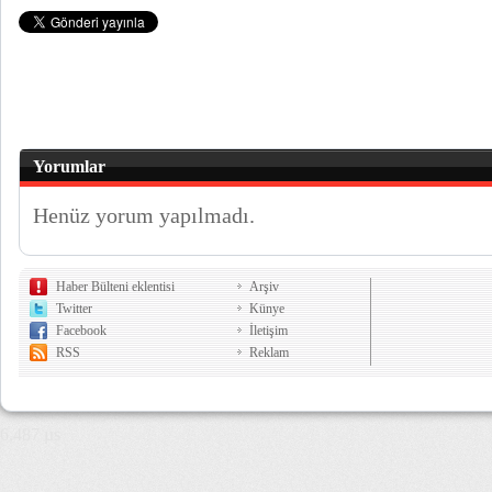
Yorumlar
Henüz yorum yapılmadı.
Haber Bülteni eklentisi
Arşiv
Twitter
Künye
Facebook
İletişim
RSS
Reklam
6,487 µs