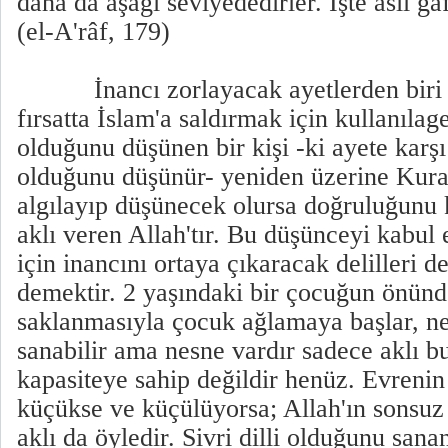
daha da aşağı seviyededirler. İşte asıl gâf
(el-A'râf, 179)
İnancı zorlayacak ayetlerden biri di
fırsatta İslam'a saldırmak için kullanılage
olduğunu düşünen bir kişi -ki ayete karşı
olduğunu düşünür- yeniden üzerine Kuran
algılayıp düşünecek olursa doğruluğunu 
aklı veren Allah'tır. Bu düşünceyi kabul 
için inancını ortaya çıkaracak delilleri 
demektir. 2 yaşındaki bir çocuğun önün
saklanmasıyla çocuk ağlamaya başlar, n
sanabilir ama nesne vardır sadece aklı b
kapasiteye sahip değildir henüz. Evreni
küçükse ve küçülüyorsa; Allah'ın sonsuz
aklı da öyledir. Sivri dilli olduğunu sana