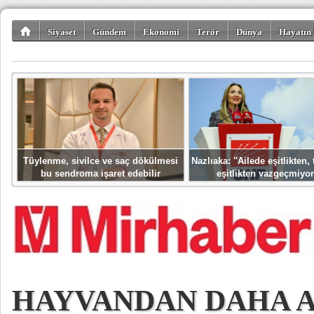
Siyaset
Gündem
Ekonomi
Terör
Dünya
Hayatın 
Kültür-Sanat
Bilim-Teknoloji
Gezi-Turizm
Spor
Misafir K
Tüylenme, sivilce ve saç dökülmesi
Nazlıaka: ''Ailede eşitlikten
bu sendroma işaret edebilir
eşitlikten vazgeçmiyor
HAYVANDAN DAHA A