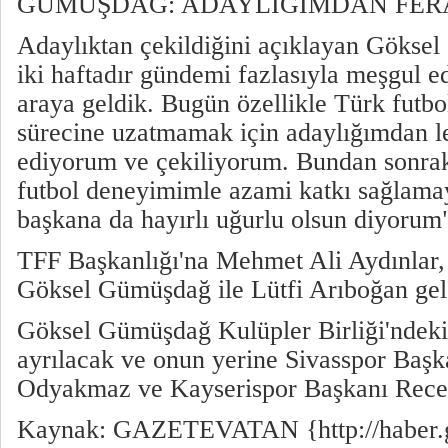
GÜMÜŞDAĞ: ADAYLIĞIMDAN FER
Adaylıktan çekildiğini açıklayan Gökse
iki haftadır gündemi fazlasıyla meşgul ed
araya geldik. Bugün özellikle Türk futbo
sürecine uzatmamak için adaylığımdan le
ediyorum ve çekiliyorum. Bundan sonrak
futbol deneyimimle azami katkı sağlama
başkana da hayırlı uğurlu olsun diyorum
TFF Başkanlığı'na Mehmet Ali Aydınlar, 
Göksel Gümüşdağ ile Lütfi Arıboğan gel
Göksel Gümüşdağ Kulüpler Birliği'ndek
ayrılacak ve onun yerine Sivasspor Baş
Odyakmaz ve Kayserispor Başkanı Rec
Kaynak: GAZETEVATAN {http://haber.ga