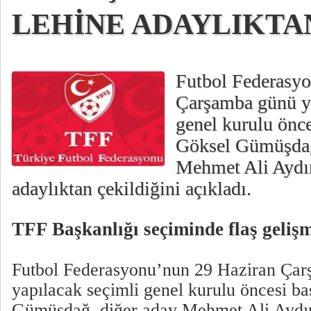
LEHİNE ADAYLIKTA
Futbol Federasy
Çarşamba günü ya
genel kurulu önc
Göksel Gümüşdağ
Mehmet Ali Aydın
adaylıktan çekildiğini açıkladı.
TFF Başkanlığı seçiminde flaş geliş
Futbol Federasyonu’nun 29 Haziran Ça
yapılacak seçimli genel kurulu öncesi b
Gümüşdağ, diğer aday Mehmet Ali Aydınl