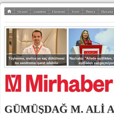
Siyaset
Gündem
Ekonomi
Terör
Dünya
Hayatın 
Kültür-Sanat
Bilim-Teknoloji
Gezi-Turizm
Spor
Misafir K
Tüylenme, sivilce ve saç dökülmesi
Nazlıaka: ''Ailede eşitlikten
bu sendroma işaret edebilir
eşitlikten vazgeçmiyor
GÜMÜŞDAĞ M. ALİ 