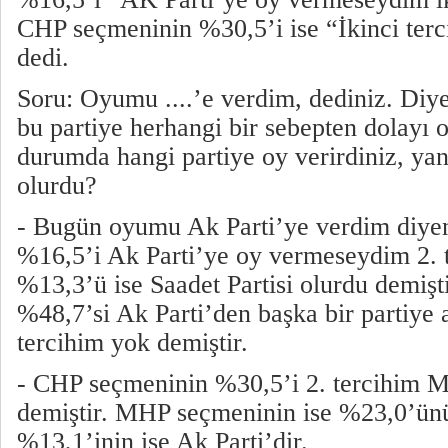
CHP seçmeninin %30,5’i ise “İkinci te
dedi.
Soru: Oyumu ....’e verdim, dediniz. Diye
bu partiye herhangi bir sebepten dolayı 
durumda hangi partiye oy verirdiniz, yani
olurdu?
- Bugün oyumu Ak Parti’ye verdim diye
%16,5’i Ak Parti’ye oy vermeseydim 2.
%13,3’ü ise Saadet Partisi olurdu demişti
%48,7’si Ak Parti’den başka bir partiye 
tercihim yok demiştir.
- CHP seçmeninin %30,5’i 2. tercihim 
demiştir. MHP seçmeninin ise %23,0’ünü
%13,1’inin ise Ak Parti’dir.