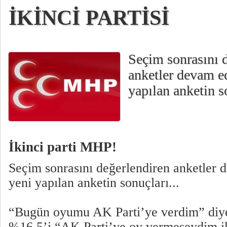
İKİNCİ PARTİSİ
Seçim sonrasını 
anketler devam ed
yapılan anketin so
İkinci parti MHP!
Seçim sonrasını değerlendiren anketler d
yeni yapılan anketin sonuçları...
“Bugün oyumu AK Parti’ye verdim” diy
%16,5’i “AK Parti’ye oy vermeseydim i