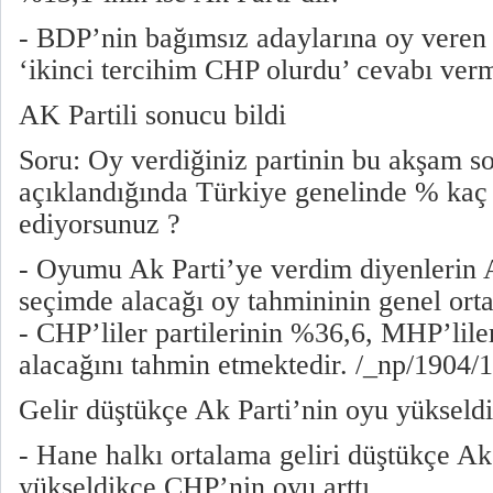
- BDP’nin bağımsız adaylarına oy veren
‘ikinci tercihim CHP olurdu’ cevabı vermi
AK Partili sonucu bildi
Soru: Oy verdiğiniz partinin bu akşam s
açıklandığında Türkiye genelinde % kaç 
ediyorsunuz ?
- Oyumu Ak Parti’ye verdim diyenlerin A
seçimde alacağı oy tahmininin genel ort
- CHP’liler partilerinin %36,6, MHP’lile
alacağını tahmin etmektedir. /_np/1904/
Gelir düştükçe Ak Parti’nin oyu yükseldi
- Hane halkı ortalama geliri düştükçe Ak 
yükseldikçe CHP’nin oyu arttı.