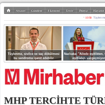
Siyaset
Gündem
Ekonomi
Terör
Dünya
Hayatın 
Kültür-Sanat
Bilim-Teknoloji
Gezi-Turizm
Spor
Misafir K
Tüylenme, sivilce ve saç dökülmesi
Nazlıaka: ''Ailede eşitlikten
bu sendroma işaret edebilir
eşitlikten vazgeçmiyor
MHP TERCİHTE TÜR