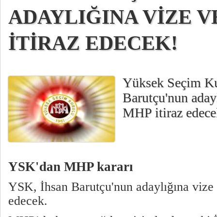
ADAYLIĞINA VİZE V
İTİRAZ EDECEK!
Yüksek Seçim Ku
Barutçu'nun adayl
MHP itiraz edece
YSK'dan MHP kararı
YSK, İhsan Barutçu'nun adaylığına vize 
edecek.