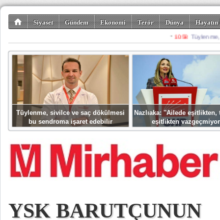
Siyaset
Gündem
Ekonomi
Terör
Dünya
Hayatın 
Kültür-Sanat
Bilim-Teknoloji
Gezi-Turizm
Spor
Misafir K
Tüylenme, sivilce ve saç dökülmesi
Nazlıaka: ''Ailede eşitlikten
bu sendroma işaret edebilir
eşitlikten vazgeçmiyor
YSK BARUTÇUNUN