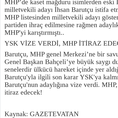
MHP’de kaset mağduru isimlerden eski İ
milletvekili adayı İhsan Barutçu istifa e
MHP listesinden milletvekili adayı göste
partiden ihraç edilmesine rağmen adaylık
MHP'yi karıştırmıştı..
YSK VİZE VERDİ, MHP İTİRAZ ED
Barutçu, MHP genel Merkezi’ne bir sav
Genel Başkan Bahçeli’ye büyük saygı du
senelerdir ülkücü hareket içinde yer aldığ
Barutçu'yla ilgili son karar YSK'ya kalm
Barutçu'nun adaylığına vize verdi. MHP
itiraz edecek!
Kaynak: GAZETEVATAN