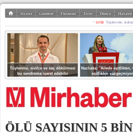
Siyaset
Gündem
Ekonomi
Terör
Dünya
Hayatın 
Kültür-Sanat
Bilim-Teknoloji
Gezi-Turizm
Spor
Misafir K
Tüylenme, sivilce ve saç dökülmesi
Nazlıaka: ''Ailede eşitlikten
bu sendroma işaret edebilir
eşitlikten vazgeçmiyor
ÖLÜ SAYISININ 5 Bİ