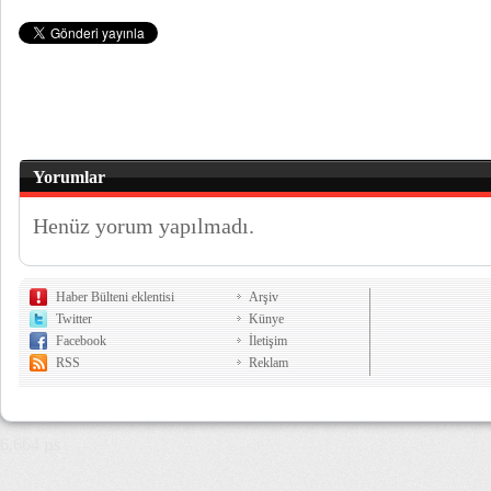
Yorumlar
Henüz yorum yapılmadı.
Haber Bülteni eklentisi
Arşiv
Twitter
Künye
Facebook
İletişim
RSS
Reklam
6,664 µs