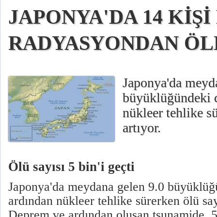
JAPONYA'DA 14 KİŞİ
RADYASYONDAN ÖL
Japonya'da meyda
büyüklüğündeki 
nükleer tehlike s
artıyor.
Ölü sayısı 5 bin'i geçti
Japonya'da meydana gelen 9.0 büyüklüğ
ardından nükleer tehlike sürerken ölü say
Deprem ve ardından oluşan tsunamide, 5 