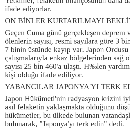
Yetkililer, felaketin bilançosunun daha d
ifade ediyorlar.
ON BİNLER KURTARILMAYI BEKL
Geçen Cuma günü gerçekleşen deprem v
ölenlerin sayısı, resmi sayılara göre 3 bi
7 binin üstünde kayıp var. Japon Ordusu
çalışmalarıyla enkaz bölgelerinden sağ ol
sayısı 25 bin 460'a ulaştı. H‰len yardı
kişi olduğu ifade ediliyor.
YABANCILAR JAPONYA'YI TERK E
Japon Hükümeti'nin radyasyon krizini iy
asıl felaketin yaklaşmakta olduğunu düş
hükümetler, bu ülkede bulunan vatandaşl
bulunarak, "Japonya'yı terk edin" dedi.