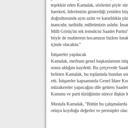
teşekkür eden Kamalak, sözlerini şöyle sü
hareketi, liderimizin gösterdiği yeniden b
doğrultusunda aynı azim ve kararlılıkla yü
inancıdır, tarihidir, milletimizin aslıdır. İ
Milli Görüş'ün tek temsilcisi Saadet Parti
böyle de muhterem hocamızın bizlere bırakt
içinde olacaktır.''
İstişareler yapılacak
Kamalak, merhum genel başkanlarının istişa
sonra aldığını kaydetti. Bu çerçevede Saadet
belirten Kamalak, bu toplantıda bundan so
etti. İstişareler kapsamında Genel İdare K
müzakereler yapacağını dile getiren Saadet
Kanunu ve parti tüzüğünün sürece ilişkin h
Mustafa Kamalak, ''Bütün bu çalışmalarda
ortaya koyduğu değerler ve prensipler olaca