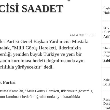
CİSİ SAADET
Başb
Hak
SOY
ARI
4 Mart 2011 13:31 tsi
Arif
det Partisi Genel Başkan Yardımcısı Mustafa
lak, "Milli Görüş Hareketi, liderimizin
Stra
Parad
erdiği yeniden büyük Türkiye ve yeni bir
Anat
yanın kurulması hedefi doğrultusunda aynı
Sab
rlılıkla yürüyecektir" dedi.
Kale
t Partisi
Bütü
stafa Kamalak, "Milli Görüş Hareketi, liderimizin gösterdiği
n kurulması hedefi doğrultusunda aynı kararlılıkla
Rusy
Düşü
Pro