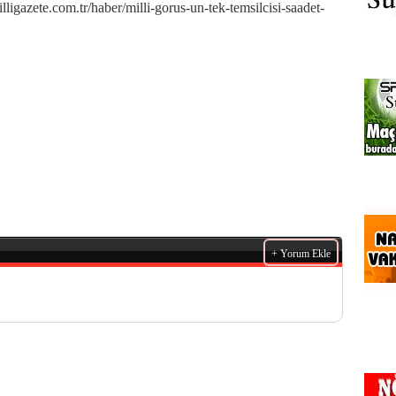
zete.com.tr/haber/milli-gorus-un-tek-temsilcisi-saadet-
+ Yorum Ekle