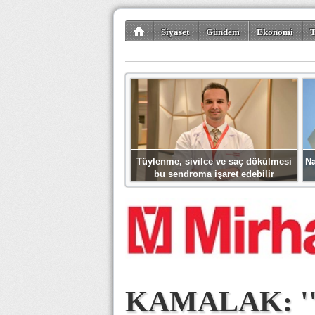
Siyaset
Gündem
Ekonomi
T
Kültür-Sanat
Bilim-Teknoloji
Gezi-Tu
Tüylenme, sivilce ve saç dökülmesi
Na
bu sendroma işaret edebilir
KAMALAK: '