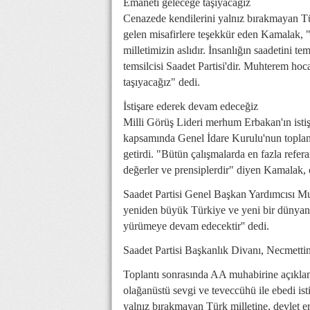
Emaneti geleceğe taşıyacağız
Cenazede kendilerini yalnız bırakmayan Tür
gelen misafirlere teşekkür eden Kamalak, "M
milletimizin aslıdır. İnsanlığın saadetini t
temsilcisi Saadet Partisi'dir. Muhterem hoc
taşıyacağız" dedi.
İstişare ederek devam edeceğiz
Milli Görüş Lideri merhum Erbakan'ın istiş
kapsamında Genel İdare Kurulu'nun toplana
getirdi. "Bütün çalışmalarda en fazla ref
değerler ve prensiplerdir" diyen Kamalak, ç
Saadet Partisi Genel Başkan Yardımcısı Mus
yeniden büyük Türkiye ve yeni bir dünyanı
yürümeye devam edecektir'' dedi.
Saadet Partisi Başkanlık Divanı, Necmettin 
Toplantı sonrasında AA muhabirine açıkla
olağanüstü sevgi ve teveccühü ile ebedi is
yalnız bırakmayan Türk milletine, devlet e