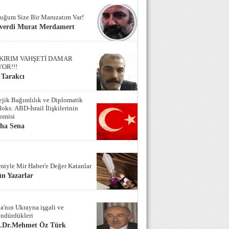
uğum Size Bir Maruzatım Var!
verdi Murat Merdamert
KIRIM VAHŞETİ DAMAR
YOR!!!
 Tarakcı
tejik Bağımlılık ve Diplomatik
oks: ABD-İsrail İlişkilerinin
omisi
iha Sena
miyle Mir Haber'e Değer Katanlar
n Yazarlar
a'nın Ukrayna işgali ve
ndürdükleri
f.Dr.Mehmet Öz Türk