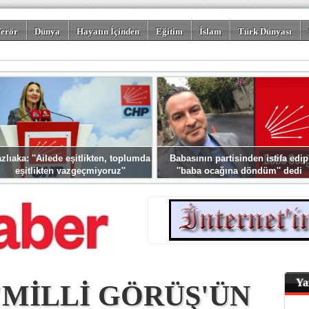
erör
Dünya
Hayatın İçinden
Eğitim
İslam
Türk Dünyası
rizm
Spor
Misafir Kalem
Foto Galeriler
zlıaka: ''Ailede eşitlikten, toplumda
Babasının partisinden istifa edip
eşitlikten vazgeçmiyoruz''
''baba ocağına döndüm'' dedi
Ya
'MİLLİ GÖRÜŞ'ÜN