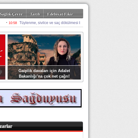
Sağlık-Çevre
Tarih
Edebiyat-Fikir
Gaiplik davaları için Adalet
Bakanlığı’na çok net çağrı!
zarlar