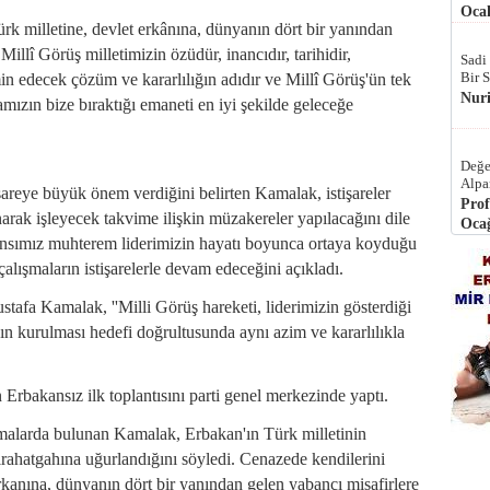
Ocak
k milletine, devlet erkânına, dünyanın dört bir yanından
illî Görüş milletimizin özüdür, inancıdır, tarihidir,
Sadi
Bir 
emin edecek çözüm ve kararlılığın adıdır ve Millî Görüş'ün tek
Nur
amızın bize bıraktığı emaneti en iyi şekilde geleceğe
Değe
Alpa
areye büyük önem verdiğini belirten Kamalak, istişareler
Prof
rak işleyecek takvime ilişkin müzakereler yapılacağını dile
Ocağ
eransımız muhterem liderimizin hayatı boyunca ortaya koyduğu
alışmaların istişarelerle devam edeceğini açıkladı.
tafa Kamalak, ''Milli Görüş hareketi, liderimizin gösterdiği
n kurulması hedefi doğrultusunda aynı azim ve kararlılıkla
Erbakansız ilk toplantısını parti genel merkezinde yaptı.
malarda bulunan Kamalak, Erbakan'ın Türk milletinin
tirahatgahına uğurlandığını söyledi. Cenazede kendilerini
rkanına, dünyanın dört bir yanından gelen yabancı misafirlere