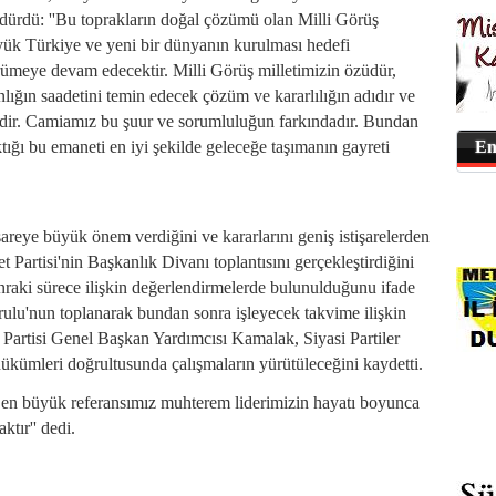
rdürdü: ''Bu toprakların doğal çözümü olan Milli Görüş
üyük Türkiye ve yeni bir dünyanın kurulması hedefi
rümeye devam edecektir. Milli Görüş milletimizin özüdür,
nsanlığın saadetini temin edecek çözüm ve kararlılığın adıdır ve
si'dir. Camiamız bu şuur ve sorumluluğun farkındadır. Bundan
ığı bu emaneti en iyi şekilde geleceğe taşımanın gayreti
En
reye büyük önem verdiğini ve kararlarını geniş istişarelerden
 Partisi'nin Başkanlık Divanı toplantısını gerçekleştirdiğini
nraki sürece ilişkin değerlendirmelerde bulunulduğunu ifade
urulu'nun toplanarak bundan sonra işleyecek takvime ilişkin
 Partisi Genel Başkan Yardımcısı Kamalak, Siyasi Partiler
ükümleri doğrultusunda çalışmaların yürütüleceğini kaydetti.
 en büyük referansımız muhterem liderimizin hayatı boyunca
ktır'' dedi.