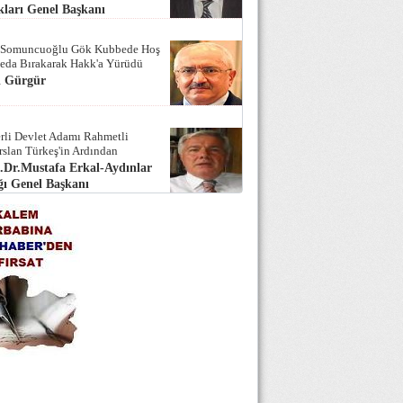
ları Genel Başkanı
 Somuncuoğlu Gök Kubbede Hoş
Seda Bırakarak Hakk'a Yürüdü
i Gürgür
rli Devlet Adamı Rahmetli
rslan Türkeş'in Ardından
.Dr.Mustafa Erkal-Aydınlar
ı Genel Başkanı