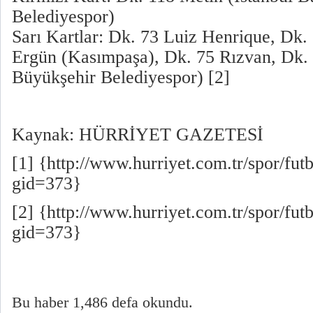
Belediyespor)
Sarı Kartlar: Dk. 73 Luiz Henrique, Dk.
Ergün (Kasımpaşa), Dk. 75 Rızvan, Dk. 
Büyükşehir Belediyespor) [2]
Kaynak: HÜRRİYET GAZETESİ
[1] {http://www.hurriyet.com.tr/spor/fu
gid=373}
[2] {http://www.hurriyet.com.tr/spor/fu
gid=373}
Bu haber 1,486 defa okundu.