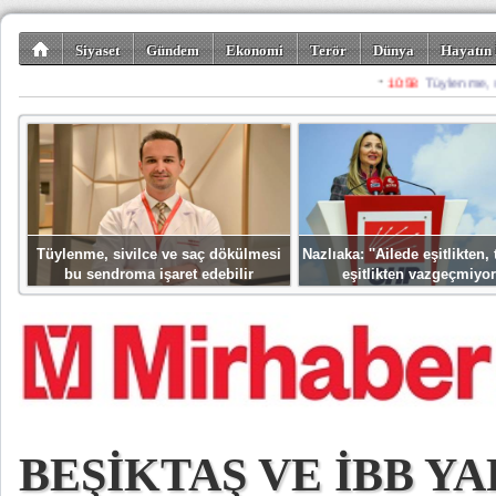
Siyaset
Gündem
Ekonomi
Terör
Dünya
Hayatın 
Kültür-Sanat
Bilim-Teknoloji
Gezi-Turizm
Spor
Misafir K
Tüylenme, sivilce ve saç dökülmesi
Nazlıaka: ''Ailede eşitlikten
bu sendroma işaret edebilir
eşitlikten vazgeçmiyor
BEŞİKTAŞ VE İBB YA