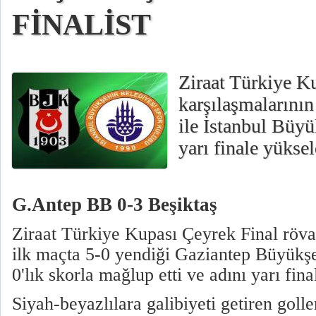
FİNALİST
Ziraat Türkiye K
karşılaşmalarını
ile İstanbul Büy
yarı finale yüksel
G.Antep BB 0-3 Beşiktaş
Ziraat Türkiye Kupası Çeyrek Final röva
ilk maçta 5-0 yendiği Gaziantep Büyükşe
0'lık skorla mağlup etti ve adını yarı fina
Siyah-beyazlılara galibiyeti getiren goll