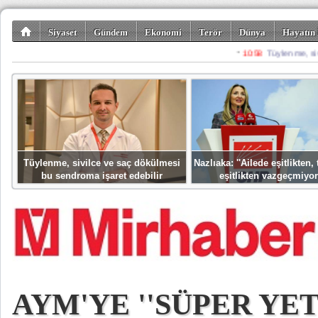
Siyaset
Gündem
Ekonomi
Terör
Dünya
Hayatın 
Kültür-Sanat
Bilim-Teknoloji
Gezi-Turizm
Spor
Misafir K
Tüylenme, sivilce ve saç dökülmesi
Nazlıaka: ''Ailede eşitlikten
bu sendroma işaret edebilir
eşitlikten vazgeçmiyor
AYM'YE ''SÜPER YET