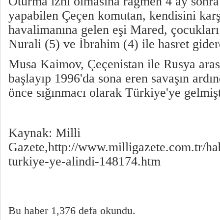
Oturma izni olmasına rağmen 4 ay sonra 
yapabilen Çeçen komutan, kendisini karş
havalimanına gelen eşi Mared, çocukları
Nurali (5) ve İbrahim (4) ile hasret gider
Musa Kaimov, Çeçenistan ile Rusya aras
başlayıp 1996'da sona eren savaşın ardınd
önce sığınmacı olarak Türkiye'ye gelmişt
Kaynak: Milli
Gazete,http://www.milligazete.com.tr/h
turkiye-ye-alindi-148174.htm
Bu haber 1,376 defa okundu.