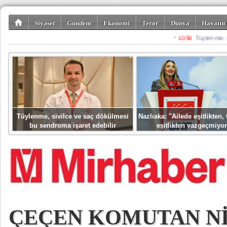
Siyaset
Gündem
Ekonomi
Terör
Dünya
Hayatın 
Kültür-Sanat
Bilim-Teknoloji
Gezi-Turizm
Spor
Misafir K
Tüylenme, sivilce ve saç dökülmesi
Nazlıaka: ''Ailede eşitlikten
bu sendroma işaret edebilir
eşitlikten vazgeçmiyor
ÇEÇEN KOMUTAN N