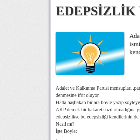
EDEPSİZLİK
Adal
ismi
kend
Adalet ve Kalkınma Partisi mensupları ,part
denmesine ifrit oluyor.
Hatta başbakan bir ara böyle yazıp söyleyen
AKP demek bir hakaret sözü olmadığına gö
edepsizlikse,bu edepsizliği kendilerinin de
Nasıl mı?
İşte Böyle: