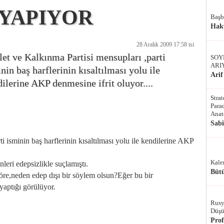
 YAPIYOR
Başb
Hak
28 Aralık 2009 17:58 tsi
et ve Kalkınma Partisi mensupları ,parti
SOY
ARI
nin baş harflerinin kısaltılması yolu ile
Arif
ilerine AKP denmesine ifrit oluyor....
Stra
Parad
Anat
Sab
i isminin baş harflerinin kısaltılması yolu ile kendilerine AKP
Kale
leri edepsizlikle suçlamıştı.
Bütü
re,neden edep dışı bir söylem olsun?Eğer bu bir
 yaptığı görülüyor.
Rusy
Düşü
Pro