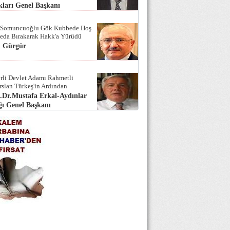
ları Genel Başkanı
 Somuncuoğlu Gök Kubbede Hoş
Seda Bırakarak Hakk'a Yürüdü
i Gürgür
rli Devlet Adamı Rahmetli
rslan Türkeş'in Ardından
.Dr.Mustafa Erkal-Aydınlar
ı Genel Başkanı