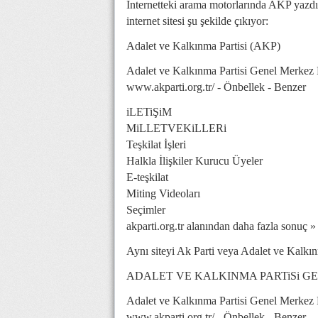
İnternetteki arama motorlarında AKP yazdığ
internet sitesi şu şekilde çıkıyor:
Adalet ve Kalkınma Partisi (AKP)
Adalet ve Kalkınma Partisi Genel Merkez 
www.akparti.org.tr/
- Önbellek - Benzer
iLETiŞiM
MiLLETVEKiLLERi
Teşkilat İşleri
Halkla İlişkiler Kurucu Üyeler
E-teşkilat
Miting Videoları
Seçimler
akparti.org.tr alanından daha fazla sonuç »
Aynı siteyi Ak Parti veya Adalet ve Kalkın
ADALET VE KALKINMA PARTiSi G
Adalet ve Kalkınma Partisi Genel Merkez 
www.akparti.org.tr/
- Önbellek - Benzer