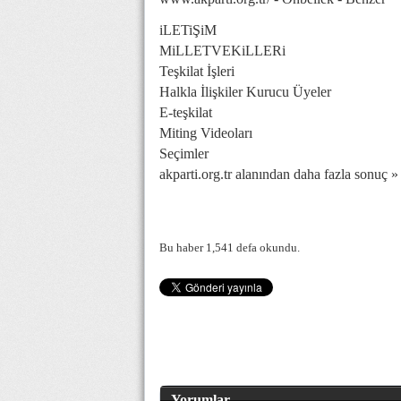
iLETiŞiM
MiLLETVEKiLLERi
Teşkilat İşleri
Halkla İlişkiler Kurucu Üyeler
E-teşkilat
Miting Videoları
Seçimler
akparti.org.tr alanından daha fazla sonuç »
Bu haber 1,541 defa okundu.
Yorumlar