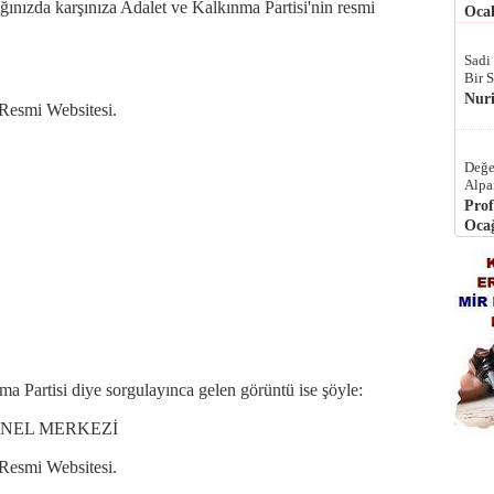
ınızda karşınıza Adalet ve Kalkınma Partisi'nin resmi
Ocak
Sadi
Bir 
Nur
Resmi Websitesi.
Değe
Alpa
Prof
Ocağ
ma Partisi diye sorgulayınca gelen görüntü ise şöyle:
ENEL MERKEZİ
Resmi Websitesi.