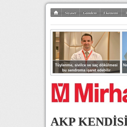
Siyaset
Gündem
Ekonomi
T
Kültür-Sanat
Bilim-Teknoloji
Gezi-Tu
Tüylenme, sivilce ve saç dökülmesi
Na
bu sendroma işaret edebilir
AKP KENDİS