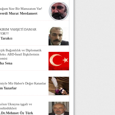
uğum Size Bir Maruzatım Var!
verdi Murat Merdamert
KIRIM VAHŞETİ DAMAR
YOR!!!
 Tarakcı
tejik Bağımlılık ve Diplomatik
oks: ABD-İsrail İlişkilerinin
omisi
iha Sena
miyle Mir Haber'e Değer Katanlar
n Yazarlar
a'nın Ukrayna işgali ve
ndürdükleri
f.Dr.Mehmet Öz Türk