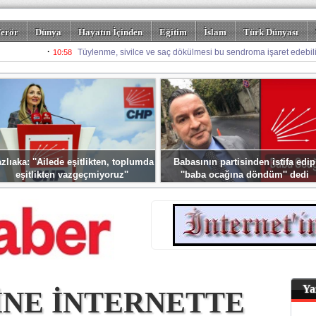
erör
Dünya
Hayatın İçinden
Eğitim
İslam
Türk Dünyası
rizm
Spor
Misafir Kalem
Foto Galeriler
zlıaka: ''Ailede eşitlikten, toplumda
Babasının partisinden istifa edip
eşitlikten vazgeçmiyoruz''
''baba ocağına döndüm'' dedi
Ya
İNE İNTERNETTE