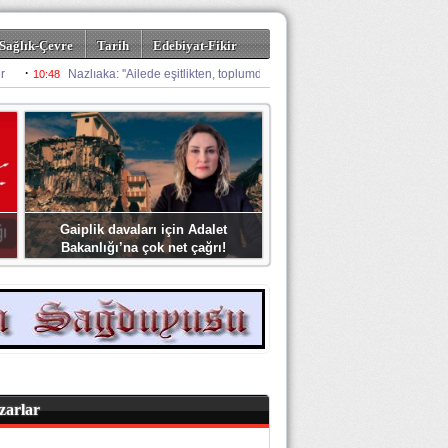
Sağlık-Çevre
Tarih
Edebiyat-Fikir
Gaiplik davaları için Adalet
Bakanlığı’na çok net çağrı!
zarlar