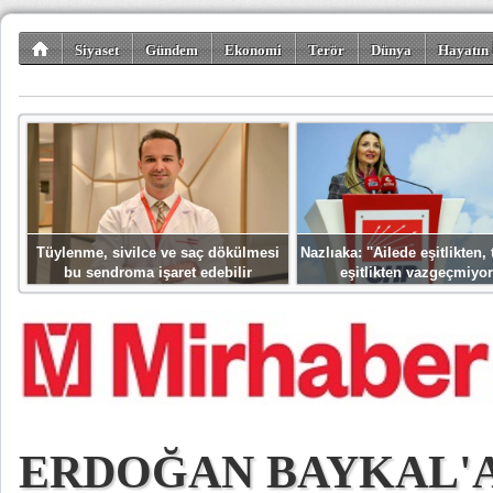
Siyaset
Gündem
Ekonomi
Terör
Dünya
Hayatın 
Kültür-Sanat
Bilim-Teknoloji
Gezi-Turizm
Spor
Misafir K
Tüylenme, sivilce ve saç dökülmesi
Nazlıaka: ''Ailede eşitlikten
bu sendroma işaret edebilir
eşitlikten vazgeçmiyor
ERDOĞAN BAYKAL'A