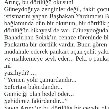
Arınç, bu dörtlüğü okusun!
Güneydoğuya zenginler değil, fakir çocu
istismarını yapan Başbakan Yardımcısı B
bağlamında dün bir okurum, bir dörtlük 
dörtlüğün hikayesi de var. Güneydoğuda 
Bahadırhan Solak’ın cenaze töreninde bir
Pankartta bir dörtlük vardır. Bunu gören
müdahale ederek pankart açan şehit yakın
ve mahkemeye sevk eder... Peki o pankart
mi
yazılıydı?....
“Yemen yolu çamurdandır...
Sefertası bakırdandır...
Gemiciği olan bedel öder...
Şehidimiz fakirdendir...”
Sayın Arınç’ın bu dörtlüğe bir cevabı o