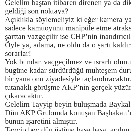
Gelelim baştan itibaren direnen ya da d
geldiği son noktaya?
Açıklıkla söylemeliyiz ki eğer kamera ya
sadece kamuoyunu manipüle etme atraksi
şarttan vazgeçilir ise CHP’nin inandırıcıl
Öyle ya, adama, ne oldu da o şartı kaldı
sorarlar!
Yok bundan vaçgeçilmez ve ısrarlı olunu
bugüne kadar sürdürdüğü muhteşem dur
bir yana onu ziyadesiyle taçlandıracaktır
tutanaklı görüşme AKP’nin gerçek yüzü
çıkaracaktır.
Gelelim Tayyip beyin buluşmada Baykal’
Dün AKP Grubunda konuşan Başbakan’ı d
bunun işaretini almıştır.
Tayyip bey dün üstüne basa basa, açılım