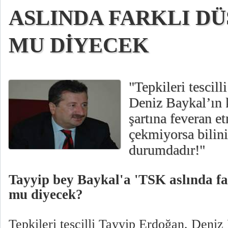
ASLINDA FARKLI DÜ
MU DİYECEK
"Tepkileri tescil
Deniz Baykal’ın
şartına feveran e
çekmiyorsa bilin
durumdadır!"
Tayyip bey Baykal'a 'TSK aslında fa
mu diyecek?
Tepkileri tescilli Tayyip Erdoğan, Deniz