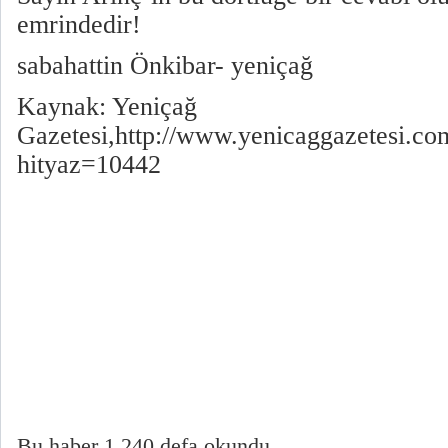
emrindedir!
sabahattin Önkibar- yeniçağ
Kaynak: Yeniçağ
Gazetesi,http://www.yenicaggazetesi.co
hityaz=10442
Bu haber 1,240 defa okundu.