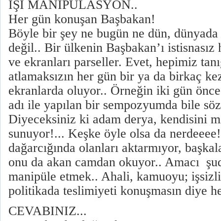
İŞİ MANİPÜLASYON..
Her gün konuşan Başbakan!
Böyle bir şey ne bugün ne dün, dünyada
değil.. Bir ülkenin Başbakan’ı istisnasız
ve ekranları parseller. Evet, hepimiz ta
atlamaksızın her gün bir ya da birkaç kez
ekranlarda oluyor.. Örneğin iki gün önc
adı ile yapılan bir sempozyumda bile söz 
Diyeceksiniz ki adam derya, kendisini mil
sunuyor!... Keşke öyle olsa da nerdeeee!
dağarcığında olanları aktarmıyor, başkal
onu da akan camdan okuyor.. Amacı şu
manipüle etmek.. Ahali, kamuoyu; işsizli
politikada teslimiyeti konuşmasın diye h
CEVABINIZ...