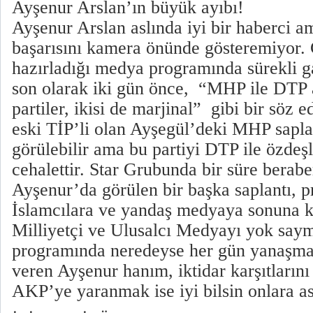
Ayşenur Arslan’ın büyük ayıbı!
Ayşenur Arslan aslında iyi bir haberci 
başarısını kamera önünde gösteremiyor
hazırladığı medya programında sürekli g
son olarak iki gün önce, “MHP ile DTP a
partiler, ikisi de marjinal” gibi bir söz 
eski TİP’li olan Ayşegül’deki MHP saplan
görülebilir ama bu partiyi DTP ile özdeşl
cehalettir. Star Grubunda bir süre berabe
Ayşenur’da görülen bir başka saplantı, p
İslamcılara ve yandaş medyaya sonuna k
Milliyetçi ve Ulusalcı Medyayı yok saym
programında neredeyse her gün yanaşm
veren Ayşenur hanım, iktidar karşıtların
AKP’ye yaranmak ise iyi bilsin onlara 