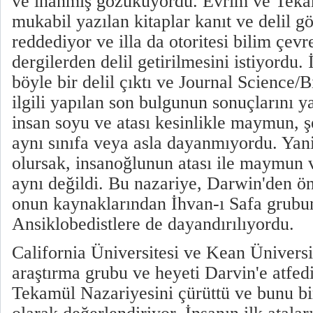
ve inanmış gözüküyordu. Evrim ve Teka
mukabil yazılan kitaplar kanıt ve delil gö
reddediyor ve illa da otoritesi bilim çevr
dergilerden delil getirilmesini istiyordu.
böyle bir delil çıktı ve Journal Science/
ilgili yapılan son bulgunun sonuçlarını y
insan soyu ve atası kesinlikle maymun, ş
aynı sınıfa veya asla dayanmıyordu. Yan
olursak, insanoğlunun atası ile maymun v
aynı değildi. Bu nazariye, Darwin'den ö
onun kaynaklarından İhvan-ı Safa grubun
Ansiklobedistlere de dayandırılıyordu.
California Üniversitesi ve Kean Üniversi
araştırma grubu ve heyeti Darvin'e atfed
Tekamül Nazariyesini çürüttü ve bunu bi