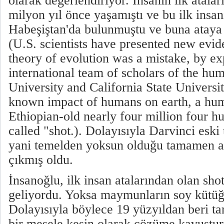
olarak değerlendiriyor. İnsanın ilk atalar
milyon yıl önce yaşamıştı ve bu ilk insanı
Habeşiştan'da bulunmuştu ve buna ataya 's
(U.S. scientists have presented new evid
theory of evolution was a mistake, by e
international team of scholars of the h
University and California State Universit
known impact of humans on earth, a hu
Ethiopian-old nearly four million four h
called "shot.). Dolayısıyla Darvinci eski 
yani temelden yoksun olduğu tamamen a
çıkmış oldu.
İnsanoğlu, ilk insan atalarından olan sh
geliyordu. Yoksa maymunların soy kütüğ
Dolayısıyla böylece 19 yüzyıldan beri t
bir mesele kesin olarak çözüme kavuştu