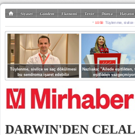
Siyaset
Gündem
Ekonomi
Terör
Dünya
Hayatın 
Kültür-Sanat
Bilim-Teknoloji
Gezi-Turizm
Spor
Misafir K
Tüylenme, sivilce ve saç dökülmesi
Nazlıaka: ''Ailede eşitlikten
bu sendroma işaret edebilir
eşitlikten vazgeçmiyor
DARWIN'DEN CELAL