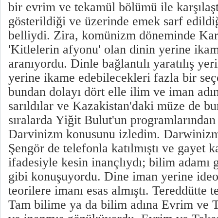
bir evrim ve tekamül bölümü ile karşılaş
gösterildiği ve üzerinde emek sarf edildi
belliydi. Zira, komünizm döneminde Kar
'Kitlelerin afyonu' olan dinin yerine ika
aranıyordu. Dinle bağlantılı yaratılış yer
yerine ikame edebilecekleri fazla bir se
bundan dolayı dört elle ilim ve iman ad
sarıldılar ve Kazakistan'daki müze de bun
sıralarda Yiğit Bulut'un programlarından
Darvinizm konusunu izledim. Darwinizm 
Şengör de telefonla katılmıştı ve gayet ka
ifadesiyle kesin inançlıydı; bilim adamı g
gibi konuşuyordu. Dine iman yerine ideo
teorilere imanı esas almıştı. Tereddütte 
Tam bilime ya da bilim adına Evrim ve 