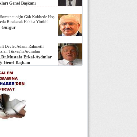
ları Genel Başkanı
 Somuncuoğlu Gök Kubbede Hoş
Seda Bırakarak Hakk'a Yürüdü
i Gürgür
rli Devlet Adamı Rahmetli
rslan Türkeş'in Ardından
.Dr.Mustafa Erkal-Aydınlar
ı Genel Başkanı