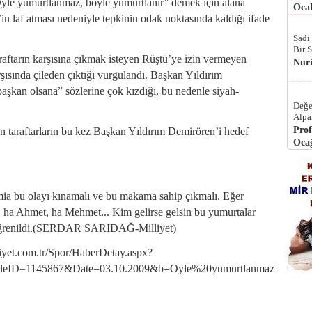
“Öyle yumurtlanmaz, böyle yumurtlanır” demek için alana
Ocak
n laf atması nedeniyle tepkinin odak noktasında kaldığı ifade
Sadi
Bir 
raftarın karşısına çıkmak isteyen Rüştü’ye izin vermeyen
Nur
rşısında çileden çıktığı vurgulandı. Başkan Yıldırım
aşkan olsana” sözlerine çok kızdığı, bu nedenle siyah-
Değe
Alpa
Prof
n taraftarların bu kez Başkan Yıldırım Demirören’i hedef
Ocağ
mia bu olayı kınamalı ve bu makama sahip çıkmalı. Eğer
 ha Ahmet, ha Mehmet... Kim gelirse gelsin bu yumurtalar
ğu öğrenildi.(SERDAR SARIDAĞ-Milliyet)
liyet.com.tr/Spor/HaberDetay.aspx?
cleID=1145867&Date=03.10.2009&b=Oyle%20yumurtlanmaz