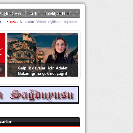
Sağlık-Çevre
Tarih
Edebiyat-Fikir
Gaiplik davaları için Adalet
Bakanlığı’na çok net çağrı!
zarlar