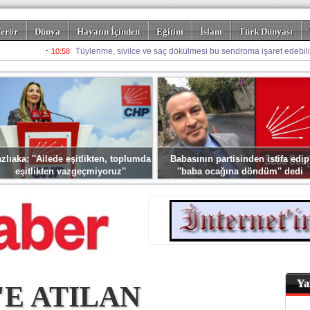
erör
Dünya
Hayatın İçinden
Eğitim
İslam
Türk Dünyası
rizm
Spor
Misafir Kalem
Foto Galeriler
zlıaka: ''Ailede eşitlikten, toplumda
Babasının partisinden istifa edip
eşitlikten vazgeçmiyoruz''
''baba ocağına döndüm'' dedi
Ya
E ATILAN