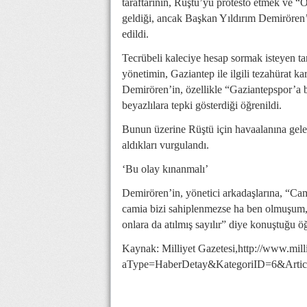
taraftarının, Rüştü’yü protesto etmek ve 
geldiği, ancak Başkan Yıldırım Demirören’i
edildi.
Tecrübeli kaleciye hesap sormak isteyen ta
yönetimin, Gaziantep ile ilgili tezahürat ka
Demirören’in, özellikle “Gaziantepspor’a b
beyazlılara tepki gösterdiği öğrenildi.
Bunun üzerine Rüştü için havaalanına gele
aldıkları vurgulandı.
‘Bu olay kınanmalı’
Demirören’in, yönetici arkadaşlarına, “Ca
camia bizi sahiplenmezse ha ben olmuşum,
onlara da atılmış sayılır” diye konuştu
Kaynak: Milliyet Gazetesi,http://www.mil
aType=HaberDetay&KategoriID=6&Arti