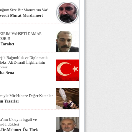
uğum Size Bir Maruzatım Var!
verdi Murat Merdamert
KIRIM VAHŞETİ DAMAR
YOR!!!
 Tarakcı
tejik Bağımlılık ve Diplomatik
oks: ABD-İsrail İlişkilerinin
omisi
iha Sena
miyle Mir Haber'e Değer Katanlar
n Yazarlar
a'nın Ukrayna işgali ve
ndürdükleri
f.Dr.Mehmet Öz Türk