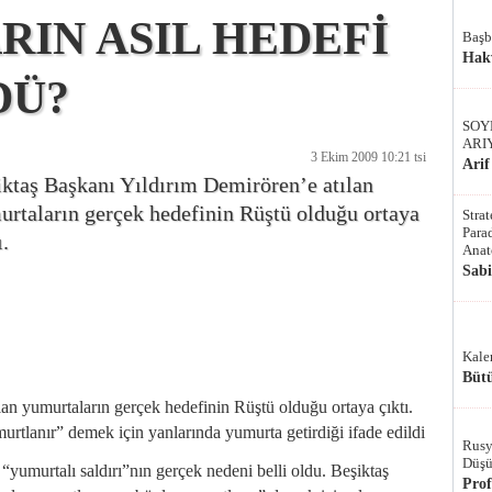
IN ASIL HEDEFİ
Başb
Hak
DÜ?
SOY
ARI
3 Ekim 2009 10:21 tsi
Arif
ktaş Başkanı Yıldırım Demirören’e atılan
rtaların gerçek hedefinin Rüştü olduğu ortaya
Stra
Parad
ı.
Anat
Sab
Kale
Bütü
an yumurtaların gerçek hedefinin Rüştü olduğu ortaya çıktı.
rtlanır” demek için yanlarında yumurta getirdiği ifade edildi
Rusy
Düşü
yumurtalı saldırı”nın gerçek nedeni belli oldu. Beşiktaş
Pro