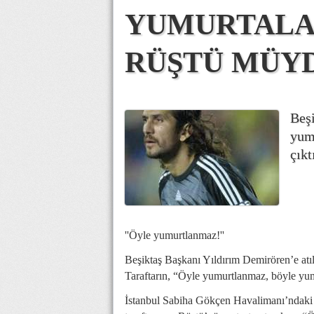
YUMURTALAR
RÜŞTÜ MÜY
Beşi
yumu
çıkt
''Öyle yumurtlanmaz!''
Beşiktaş Başkanı Yıldırım Demirören’e atıl
Taraftarın, “Öyle yumurtlanmaz, böyle yumu
İstanbul Sabiha Gökçen Havalimanı’ndaki “