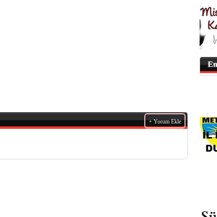
En
+ Yorum Ekle