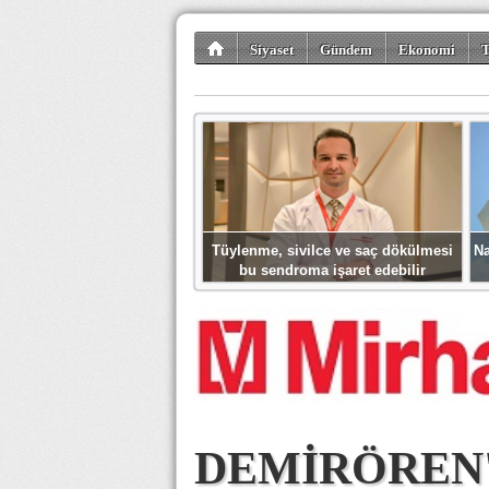
Siyaset
Gündem
Ekonomi
T
Kültür-Sanat
Bilim-Teknoloji
Gezi-Tu
Tüylenme, sivilce ve saç dökülmesi
Na
bu sendroma işaret edebilir
DEMİRÖREN'