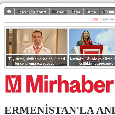
Siyaset
Gündem
Ekonomi
Terör
Dünya
Hayatın 
Kültür-Sanat
Bilim-Teknoloji
Gezi-Turizm
Spor
Misafir K
Tüylenme, sivilce ve saç dökülmesi
Nazlıaka: ''Ailede eşitlikten
bu sendroma işaret edebilir
eşitlikten vazgeçmiyor
ERMENİSTAN'LA A