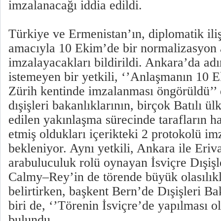
imzalanacağı iddia edildi.
Türkiye ve Ermenistan’ın, diplomatik ili
amacıyla 10 Ekim’de bir normalizasyon 
imzalayacakları bildirildi. Ankara’da ad
istemeyen bir yetkili, ‘’Anlaşmanın 10 E
Zürih kentinde imzalanması öngörüldü’’ 
dışişleri bakanlıklarının, birçok Batılı ül
edilen yakınlaşma sürecinde tarafların ha
etmiş oldukları içerikteki 2 protokolü im
bekleniyor. Aynı yetkili, Ankara ile Eriv
arabuluculuk rolü oynayan İsviçre Dışiş
Calmy–Rey’in de törende büyük olasılıkl
belirtirken, başkent Bern’de Dışişleri Ba
biri de, ‘’Törenin İsviçre’de yapılması o
bulundu.