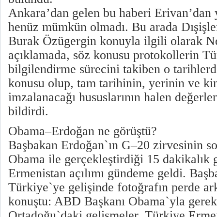
Ankara’dan gelen bu haberi Erivan’dan 
henüz mümkün olmadı. Bu arada Dışişle
Burak Özügergin konuyla ilgili olarak N
açıklamada, söz konusu protokollerin Tü
bilgilendirme sürecini takiben o tarihle
konusu olup, tam tarihinin, yerinin ve ki
imzalanacağı hususlarının halen değerle
bildirdi.
Obama–Erdoğan ne görüştü?
Başbakan Erdoğan`ın G–20 zirvesinin 
Obama ile gerçekleştirdiği 15 dakikalık
Ermenistan açılımı gündeme geldi. Baş
Türkiye`ye gelişinde fotoğrafın perde arka
konuştu: ABD Başkanı Obama`yla gerek 
Ortadoğu`daki gelişmeler, Türkiye Ermeni