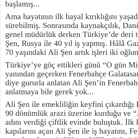
başlamış...
Ama hayatının ilk hayal kırıklığını yaşad
sürebilmiş. Sonrasında kaynakçılık, Dani
genel müdürlük derken Türkiye’de deri ti
Şen, Rusya ile 40 yıl iş yapmış. Hâlâ G
70 yaşındaki Ali Şen artık işleri iki oğlu
Türkiye’ye göç ettikleri günü “O gün Mi
yanından geçerken Fenerbahçe Galatasar
diye gururla anlatan Ali Şen’in Fenerbah
anlatmaya bile gerek yok...
Ali Şen ile emekliliğin keyfini çıkardığ
90 dönümlük arazi üzerine kurduğu ve “A
adını verdiği çiftlik evinde buluştuk. İl
kapılarını açan Ali Şen ile iş hayatını, F