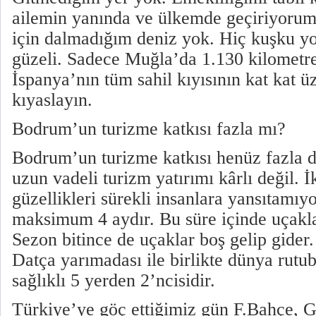
ailemin yanında ve ülkemde geçiriyoru
için dalmadığım deniz yok. Hiç kuşku y
güzeli. Sadece Muğla’da 1.130 kilometre 
İspanya’nın tüm sahil kıyısının kat kat ü
kıyaslayın.
Bodrum’un turizme katkısı fazla mı?
Bodrum’un turizme katkısı henüz fazla d
uzun vadeli turizm yatırımı kârlı değil. İ
güzellikleri sürekli insanlara yansıtamı
maksimum 4 aydır. Bu süre içinde uçakl
Sezon bitince de uçaklar boş gelip gider
Datça yarımadası ile birlikte dünya rutub
sağlıklı 5 yerden 2’ncisidir.
Türkiye’ye göç ettiğimiz gün F.Bahçe, G