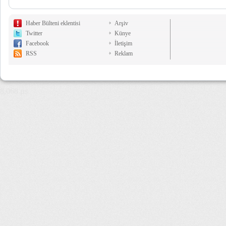
Haber Bülteni eklentisi
Arşiv
Twitter
Künye
Facebook
İletişim
RSS
Reklam
8,068 µs