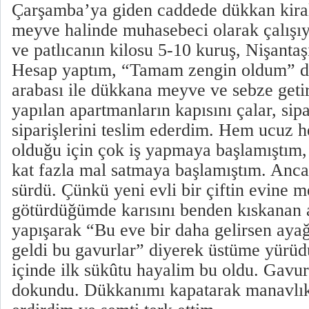
Çarşamba’ya giden caddede dükkan kir
meyve halinde muhasebeci olarak çalışı
ve patlıcanın kilosu 5-10 kuruş, Nişantaş
Hesap yaptım, “Tamam zengin oldum” d
arabası ile dükkana meyve ve sebze get
yapılan apartmanların kapısını çalar, sipar
siparişlerini teslim ederdim. Hem ucuz 
olduğu için çok iş yapmaya başlamıştım
kat fazla mal satmaya başlamıştım. Anc
sürdü. Çünkü yeni evli bir çiftin evine m
götürdüğümde karısını benden kıskana
yapışarak “Bu eve bir daha gelirsen ayağ
geldi bu gavurlar” diyerek üstüme yürü
içinde ilk sükûtu hayalim bu oldu. Gavur
dokundu. Dükkanımı kapatarak manavlık