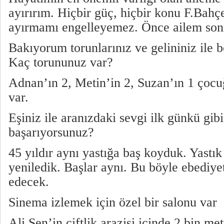
ayırırım. Hiçbir güç, hiçbir konu F.Bahçe
ayırmamı engelleyemez. Önce ailem son
Bakıyorum torunlarınız ve gelininiz ile 
Kaç torununuz var?
Adnan’ın 2, Metin’in 2, Suzan’ın 1 çoc
var.
Eşiniz ile aranızdaki sevgi ilk günkü gib
başarıyorsunuz?
45 yıldır aynı yastığa baş koyduk. Yastık
yeniledik. Başlar aynı. Bu böyle ebediy
edecek.
Sinema izlemek için özel bir salonu var
Ali Şen’in çiftlik arazisi içinde 2 bin me