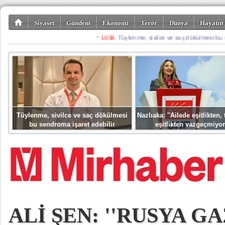
Siyaset
Gündem
Ekonomi
Terör
Dünya
Hayatın 
Kültür-Sanat
Bilim-Teknoloji
Gezi-Turizm
Spor
Misafir K
Tüylenme, sivilce ve saç dökülmesi
Nazlıaka: ''Ailede eşitlikten
bu sendroma işaret edebilir
eşitlikten vazgeçmiyor
ALİ ŞEN: ''RUSYA G