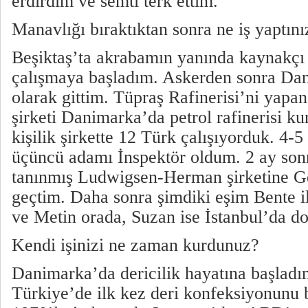
erdirdim ve semti terk ettim.
Manavlığı bıraktıktan sonra ne iş yaptını
Beşiktaş’ta akrabamın yanında kaynakçı 
çalışmaya başladım. Askerden sonra Da
olarak gittim. Tüpraş Rafinerisi’ni yap
şirketi Danimarka’da petrol rafinerisi k
kişilik şirkette 12 Türk çalışıyorduk. 4-5
üçüncü adamı İnspektör oldum. 2 ay so
tanınmış Ludwigsen-Herman şirketine G
geçtim. Daha sonra şimdiki eşim Bente 
ve Metin orada, Suzan ise İstanbul’da d
Kendi işinizi ne zaman kurdunuz?
Danimarka’da dericilik hayatına başladı
Türkiye’de ilk kez deri konfeksiyonunu b