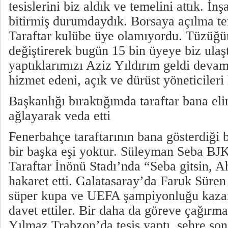
tesislerini biz aldık ve temelini attık. İnş
bitirmiş durumdaydık. Borsaya açılma tem
Taraftar kulübe üye olamıyordu. Tüzüğü
değiştirerek bugün 15 bin üyeye biz ulaş
yaptıklarımızı Aziz Yıldırım geldi devam 
hizmet edeni, açık ve dürüst yöneticileri
Başkanlığı bıraktığımda taraftar bana el
ağlayarak veda etti
Fenerbahçe taraftarının bana gösterdiği b
bir başka eşi yoktur. Süleyman Seba BJK’
Taraftar İnönü Stadı’nda “Seba gitsin, 
hakaret etti. Galatasaray’da Faruk Süre
süper kupa ve UEFA şampiyonluğu kazandı
davet ettiler. Bir daha da göreve çağırm
Yılmaz Trabzon’da tesis yaptı, şehre so