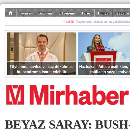
Siyaset
Gündem
Ekonomi
Terör
Dünya
Hayatın 
Kültür-Sanat
Bilim-Teknoloji
Gezi-Turizm
Spor
Misafir K
Tüylenme, sivilce ve saç dökülmesi
Nazlıaka: ''Ailede eşitlikten
bu sendroma işaret edebilir
eşitlikten vazgeçmiyor
BEYAZ SARAY: BUSH