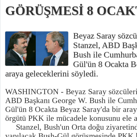
GÖRÜŞMESİ 8 OCAK
Beyaz Saray sözcü
Stanzel, ABD Baş
Bush ile Cumhurb
Gül'ün 8 Ocakta B
araya geleceklerini söyledi.
WASHINGTON - Beyaz Saray sözcülerin
ABD Başkanı George W. Bush ile Cumh
Gül'ün 8 Ocakta Beyaz Saray'da bir araya
örgütü PKK ile mücadele konusunu ele al
Stanzel, Bush'un Orta doğu ziyaretin
yapılacak Bush-Gül görüşmesinde PKK k