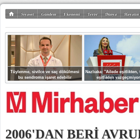
Siyaset
Gündem
Ekonomi
Terör
Dünya
Hayatın 
Kültür-Sanat
Bilim-Teknoloji
Gezi-Turizm
Spor
Misafir K
Tüylenme, sivilce ve saç dökülmesi
Nazlıaka: ''Ailede eşitlikten
bu sendroma işaret edebilir
eşitlikten vazgeçmiyor
2006'DAN BERİ AVRU