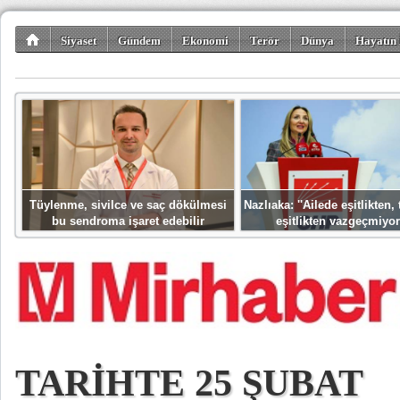
Siyaset
Gündem
Ekonomi
Terör
Dünya
Hayatın 
Kültür-Sanat
Bilim-Teknoloji
Gezi-Turizm
Spor
Misafir K
Tüylenme, sivilce ve saç dökülmesi
Nazlıaka: ''Ailede eşitlikten
bu sendroma işaret edebilir
eşitlikten vazgeçmiyor
TARİHTE 25 ŞUBAT