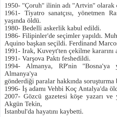
1950- ''Çoruh'' ilinin adı ''Artvin'' olarak 
1961- Tiyatro sanatçısı, yönetmen R
yaşında öldü.
1980- Bedelli askerlik kabul edildi.
1986- Filipinler'de seçimler yapıldı. Muh
Aquino başkan seçildi. Ferdinand Marcos 
1991- Irak, Kuveyt'ten çekilme kararını a
1991- Varşova Paktı feshedildi.
1994- Almanya, RP'nin ''Bosna'ya y
Almanya'ya
gönderdiği paralar hakkında soruşturma b
1996- İş adamı Vehbi Koç Antalya'da öl
2007- Gözcü gazetesi köşe yazarı ve y
Akgün Tekin,
İstanbul'da hayatını kaybetti.