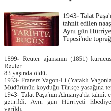
1943- Talat Paşa
tahnit edilen naaşı
Aynı gün Hürriye
Tepesi'nde toprağ
1899- Reuter ajansının (1851) kurucu
Reuter
83 yaşında öldü.
1933- Fransız Vagon-Li (Yataklı Vagonlar
Müdürünün koyduğu Türkçe yasağına tepk
1943- Talat Paşa'nın Almanya'da tahnit ed
getirildi. Aynı gün Hürriyeti Ebediy
verildi.