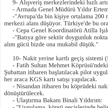
9- Alışveriş merkezlerindeki hızlı artış
- Armada Genel Müdürü Yıldır Ertem
-''Avrupa'da bin kişiye ortalama 200 me
merkezi alanı düşüyor. Türkiye'de bu ora
- Cepa Genel Koordinatörü Atilla Işıl
-''Batıya göre sektör doygunluk nokta
alım gücü bizde ona mukabil düşük.''
10- Nakit yerine kartlı geçiş sistemi 
- Fatih Sultan Mehmet Köprüsü'ndeki i
Şubattan itibaren başlatılacak pilot uygu
her araca KGS kartı satışı yapılacak.
- Nisandan itibaren bu köprüdeki naki
dönüştürülecek.
- Ulaştırma Bakanı Binali Yıldırım:
- ''Uygulama, köprü geçişlerinde belir