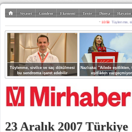
Siyaset
Gündem
Ekonomi
Terör
Dünya
Hayatın 
Kültür-Sanat
Bilim-Teknoloji
Gezi-Turizm
Spor
Misafir K
Tüylenme, sivilce ve saç dökülmesi
Nazlıaka: ''Ailede eşitlikten
bu sendroma işaret edebilir
eşitlikten vazgeçmiyor
23 Aralık 2007 Türkiy