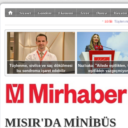
Siyaset
Gündem
Ekonomi
Terör
Dünya
Hayatın 
Kültür-Sanat
Bilim-Teknoloji
Gezi-Turizm
Spor
Misafir K
Tüylenme, sivilce ve saç dökülmesi
Nazlıaka: ''Ailede eşitlikten
bu sendroma işaret edebilir
eşitlikten vazgeçmiyor
MISIR'DA MİNİBÜS