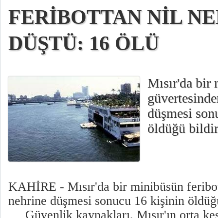
FERİBOTTAN NİL N
DÜŞTÜ: 16 ÖLÜ
Mısır'da bir
güvertesinde
düşmesi sonu
öldüğü bildir
KAHİRE - Mısır'da bir minibüsün feribo
nehrine düşmesi sonucu 16 kişinin öldüğü 
Güvenlik kaynakları, Mısır'ın orta ke