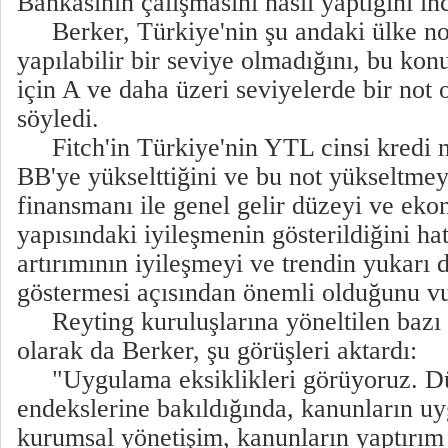
Bankasının çalışmasını nasıl yaptığını inc
Berker, Türkiye'nin şu andaki ülke not
yapılabilir bir seviye olmadığını, bu ko
için A ve daha üzeri seviyelerde bir not 
söyledi.
Fitch'in Türkiye'nin YTL cinsi kredi n
BB'ye yükselttiğini ve bu not yükseltme
finansmanı ile genel gelir düzeyi ve ek
yapısındaki iyileşmenin gösterildiğini hat
artırımının iyileşmeyi ve trendin yukarı
göstermesi açısından önemli olduğunu vu
Reyting kuruluşlarına yöneltilen bazı ele
olarak da Berker, şu görüşleri aktardı:
"Uygulama eksiklikleri görüyoruz. D
endekslerine bakıldığında, kanunların uyg
kurumsal yönetişim, kanunların yaptırı