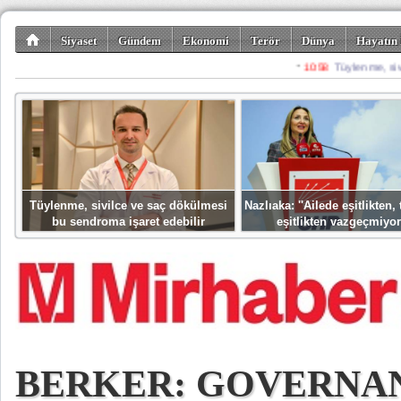
Siyaset
Gündem
Ekonomi
Terör
Dünya
Hayatın 
Kültür-Sanat
Bilim-Teknoloji
Gezi-Turizm
Spor
Misafir K
Tüylenme, sivilce ve saç dökülmesi
Nazlıaka: ''Ailede eşitlikten
bu sendroma işaret edebilir
eşitlikten vazgeçmiyor
BERKER: GOVERNA