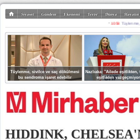
Siyaset
Gündem
Ekonomi
Terör
Dünya
Hayatın 
Kültür-Sanat
Bilim-Teknoloji
Gezi-Turizm
Spor
Misafir K
Tüylenme, sivilce ve saç dökülmesi
Nazlıaka: ''Ailede eşitlikten
bu sendroma işaret edebilir
eşitlikten vazgeçmiyor
HIDDINK, CHELSEA'