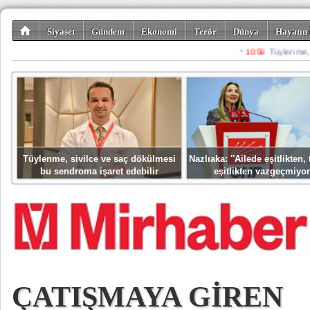
Siyaset
Gündem
Ekonomi
Terör
Dünya
Hayatın 
Kültür-Sanat
Bilim-Teknoloji
Gezi-Turizm
Spor
Misafir K
Tüylenme, sivilce ve saç dökülmesi
Nazlıaka: ''Ailede eşitlikten
bu sendroma işaret edebilir
eşitlikten vazgeçmiyor
ÇATIŞMAYA GİREN