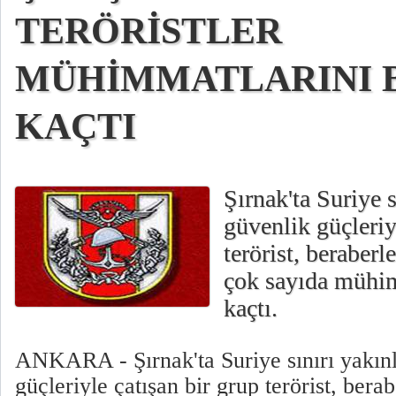
TERÖRİSTLER
MÜHİMMATLARINI B
KAÇTI
Şırnak'ta Suriye s
güvenlik güçleriy
terörist, beraberl
çok sayıda mühi
kaçtı.
ANKARA - Şırnak'ta Suriye sınırı yakın
güçleriyle çatışan bir grup terörist, berab