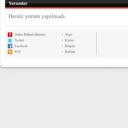
Yorumlar
Henüz yorum yapılmadı.
Haber Bülteni eklentisi
Arşiv
Twitter
Künye
Facebook
İletişim
RSS
Reklam
6,334 µs