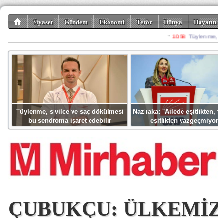
Siyaset
Gündem
Ekonomi
Terör
Dünya
Hayatın 
Kültür-Sanat
Bilim-Teknoloji
Gezi-Turizm
Spor
Misafir K
Tüylenme, sivilce ve saç dökülmesi
Nazlıaka: ''Ailede eşitlikten
bu sendroma işaret edebilir
eşitlikten vazgeçmiyor
ÇUBUKÇU: ÜLKEMİ