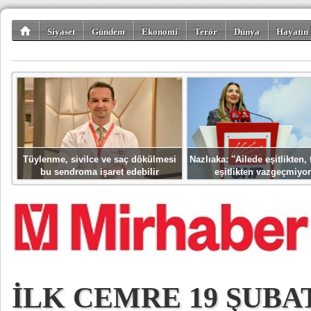
Siyaset
Gündem
Ekonomi
Terör
Dünya
Hayatın 
Kültür-Sanat
Bilim-Teknoloji
Gezi-Turizm
Spor
Misafir K
Tüylenme, sivilce ve saç dökülmesi
Nazlıaka: ''Ailede eşitlikten
bu sendroma işaret edebilir
eşitlikten vazgeçmiyor
İLK CEMRE 19 ŞUBA