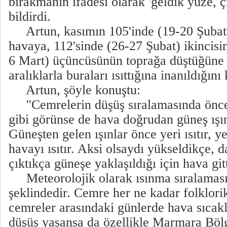
bırakmanın ifadesi olarak 'geldik yüze, ç
bildirdi.
Artun, kasımın 105'inde (19-20 Şubat)
havaya, 112'sinde (26-27 Şubat) ikincisi
6 Mart) üçüncüsünün toprağa düştüğüne
aralıklarla buraları ısıttığına inanıldığını 
Artun, şöyle konuştu:
''Cemrelerin düşüş sıralamasında önce
gibi görünse de hava doğrudan güneş ışın
Güneşten gelen ışınlar önce yeri ısıtır, y
havayı ısıtır. Aksi olsaydı yükseldikçe, d
çıktıkça güneşe yaklaşıldığı için hava gitt
Meteorolojik olarak ısınma sıralaması 
şeklindedir. Cemre her ne kadar folklorik
cemreler arasındaki günlerde hava sıcakl
düşüş yaşansa da özellikle Marmara Bölg