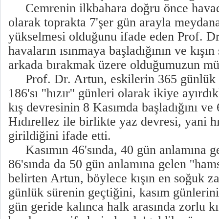
Cemrenin ilkbahara doğru önce havada
olarak toprakta 7'şer gün arayla meydana
yükselmesi olduğunu ifade eden Prof. Dr.
havaların ısınmaya başladığının ve kışın
arkada bırakmak üzere olduğumuzun müjd
Prof. Dr. Artun, eskilerin 365 günlük yı
186'sı ''hızır'' günleri olarak ikiye ayırdı
kış devresinin 8 Kasımda başladığını ve
Hıdırellez ile birlikte yaz devresi, yani h
girildiğini ifade etti.
Kasımın 46'sında, 40 gün anlamına gele
86'sında da 50 gün anlamına gelen ''hamsi
belirten Artun, böylece kışın en soğuk z
günlük sürenin geçtiğini, kasım günlerini
gün geride kalınca halk arasında zorlu kı