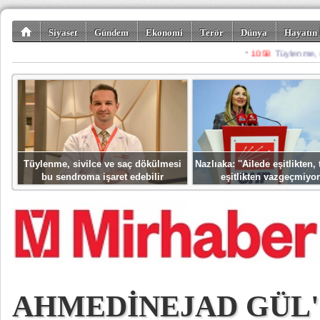
Siyaset
Gündem
Ekonomi
Terör
Dünya
Hayatın 
Kültür-Sanat
Bilim-Teknoloji
Gezi-Turizm
Spor
Misafir K
Tüylenme, sivilce ve saç dökülmesi
Nazlıaka: ''Ailede eşitlikten
bu sendroma işaret edebilir
eşitlikten vazgeçmiyor
AHMEDİNEJAD GÜL'