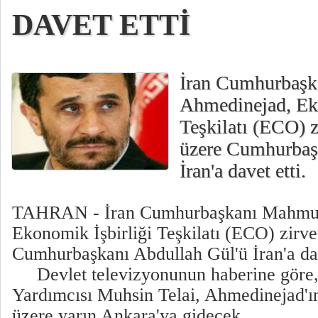
DAVET ETTİ
İran Cumhurbaş
Ahmedinejad, Eko
Teşkilatı (ECO) z
üzere Cumhurbaş
İran'a davet etti.
TAHRAN - İran Cumhurbaşkanı Mahmu
Ekonomik İşbirliği Teşkilatı (ECO) zirve
Cumhurbaşkanı Abdullah Gül'ü İran'a dav
Devlet televizyonunun haberine göre, 
Yardımcısı Muhsin Telai, Ahmedinejad'ı
üzere yarın Ankara'ya gidecek.