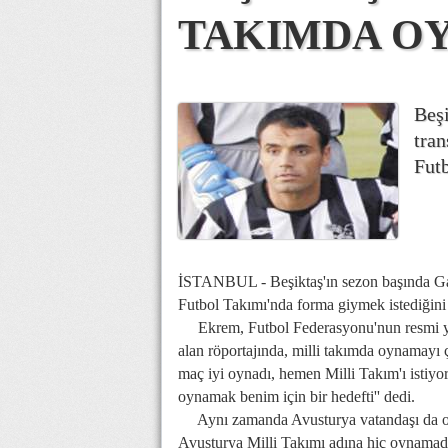
TAKIMDA O
Beşi
tra
Futb
İSTANBUL - Beşiktaş'ın sezon başında Gaz
Futbol Takımı'nda forma giymek istediğini 
Ekrem, Futbol Federasyonu'nun resmi yay
alan röportajında, milli takımda oynamayı ço
maç iyi oynadı, hemen Milli Takım'ı istiy
oynamak benim için bir hedefti'' dedi.
Aynı zamanda Avusturya vatandaşı da old
Avusturya Milli Takımı adına hiç oynamadı