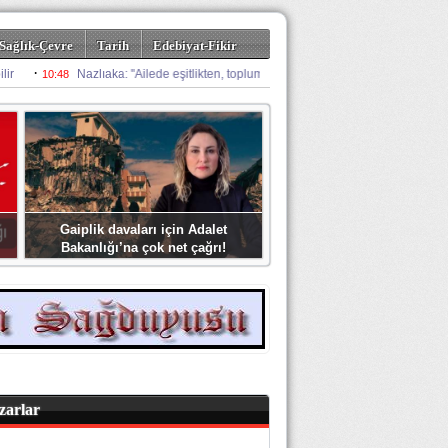
Sağlık-Çevre
Tarih
Edebiyat-Fikir
Gaiplik davaları için Adalet
Bakanlığı’na çok net çağrı!
zarlar