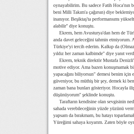
oynayabilirim. Bu sadece Fatih Hoca'nın be
beni Milli Takım'a çağırsın) diye beklemi
inanıyor. Beşiktaş'ta performansımı yükse
alabilir'' diye konuştu.
Ekrem, hem Avusturya'dan hem de Türkiye
anda davet geleceğini tahmin etmiyorum. A
Türkiye'yi tercih ederim. Kalkıp da (Olma
yıldız her zaman kalbimde'' diye yanıt verd
Ekrem, teknik direktör Mustafa Denizli'ni
motive ediyor. Ama bazen konuşmamak bile
yapacağını biliyorsun" demesi benim için 
güveniyor, bu müthiş bir şey, demek ki be
zaman bana bunları gösteriyor. Hocayla iliş
düşünüyorum'' şeklinde konuştu.
Taraftarın kendisine olan sevgisinin nede
sahada verebileceğinin yüzde yüzünü verme
yapsam da bırakmam, bu hatayı toparlamak
Yüreğimi sahaya koyarım. Zaten böyle oyna