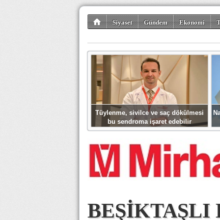
Siyaset
Gündem
Ekonomi
T
Kültür-Sanat
Bilim-Teknoloji
Gezi-Tu
Tüylenme, sivilce ve saç dökülmesi
Na
bu sendroma işaret edebilir
BEŞİKTAŞLI 