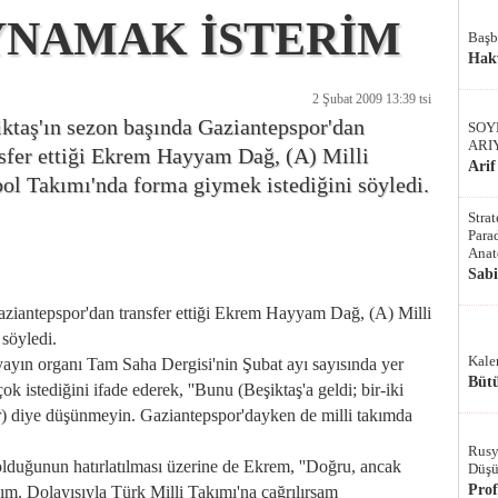
YNAMAK İSTERİM
Başb
Hak
2 Şubat 2009 13:39 tsi
ktaş'ın sezon başında Gaziantepspor'dan
SOY
ARI
nsfer ettiği Ekrem Hayyam Dağ, (A) Milli
Arif
ol Takımı'nda forma giymek istediğini söyledi.
Stra
Parad
Anat
Sab
iantepspor'dan transfer ettiği Ekrem Hayyam Dağ, (A) Milli
söyledi.
Kale
ın organı Tam Saha Dergisi'nin Şubat ayı sayısında yer
Bütü
k istediğini ifade ederek, ''Bunu (Beşiktaş'a geldi; bir-iki
or) diye düşünmeyin. Gaziantepspor'dayken de milli takımda
Rusy
uğunun hatırlatılması üzerine de Ekrem, ''Doğru, ancak
Düşü
Pro
m. Dolayısıyla Türk Milli Takımı'na çağrılırsam