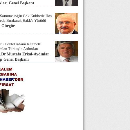
ları Genel Başkanı
 Somuncuoğlu Gök Kubbede Hoş
Seda Bırakarak Hakk'a Yürüdü
i Gürgür
rli Devlet Adamı Rahmetli
rslan Türkeş'in Ardından
.Dr.Mustafa Erkal-Aydınlar
ı Genel Başkanı