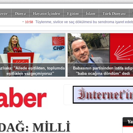
erör
Dünya
Hayatın İçinden
Eğitim
İslam
Türk Dünyası
rizm
Spor
Misafir Kalem
Foto Galeriler
zlıaka: ''Ailede eşitlikten, toplumda
Babasının partisinden istifa edip
eşitlikten vazgeçmiyoruz''
''baba ocağına döndüm'' dedi
Ya
DAĞ: MİLLİ