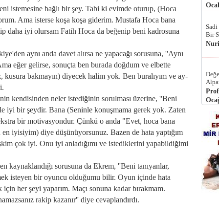
Ocak
ni istemesine bağlı bir şey. Tabi ki evimde oturup, (Hoca
yorum. Ama isterse koşa koşa giderim. Mustafa Hoca bana
Sadi
ltip daha iyi olursam Fatih Hoca da beğenip beni kadrosuna
Bir 
Nur
'den aynı anda davet alırsa ne yapacağı sorusuna, ''Aynı
ma eğer gelirse, sonuçta ben burada doğdum ve elbette
Değe
z, kusura bakmayın) diyecek halim yok. Ben buralıyım ve ay-
Alpa
i.
Prof
n kendisinden neler istediğinin sorulması üzerine, ''Beni
Ocağ
 iyi bir şeydir. Bana (Seninle konuşmama gerek yok. Zaten
ekstra bir motivasyondur. Çünkü o anda "Evet, hoca bana
n en iyisiyim) diye düşünüyorsunuz. Bazen de hata yaptığım
kim çok iyi. Onu iyi anladığımı ve istediklerini yapabildiğimi
n kaynaklandığı sorusuna da Ekrem, ''Beni tanıyanlar,
k isteyen bir oyuncu olduğumu bilir. Oyun içinde hata
 için her şeyi yaparım. Maçı sonuna kadar bırakmam.
mazsanız rakip kazanır'' diye cevaplandırdı.