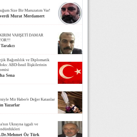
uğum Size Bir Maruzatım Var!
verdi Murat Merdamert
KIRIM VAHŞETİ DAMAR
YOR!!!
 Tarakcı
tejik Bağımlılık ve Diplomatik
oks: ABD-İsrail İlişkilerinin
omisi
iha Sena
miyle Mir Haber'e Değer Katanlar
n Yazarlar
a'nın Ukrayna işgali ve
ndürdükleri
f.Dr.Mehmet Öz Türk