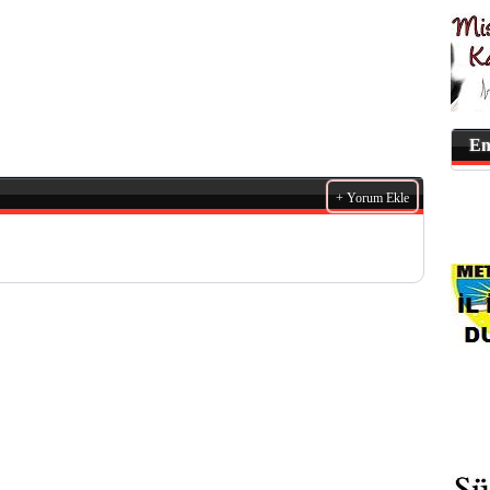
En
+ Yorum Ekle