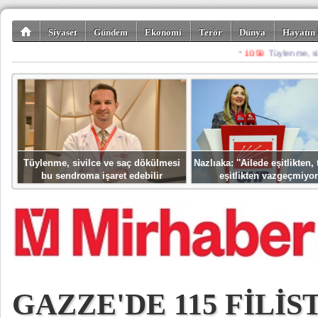
Siyaset
Gündem
Ekonomi
Terör
Dünya
Hayatın 
Kültür-Sanat
Bilim-Teknoloji
Gezi-Turizm
Spor
Misafir K
Tüylenme, sivilce ve saç dökülmesi
Nazlıaka: ''Ailede eşitlikten
bu sendroma işaret edebilir
eşitlikten vazgeçmiyor
GAZZE'DE 115 FİLİS