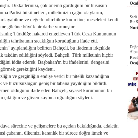
Ocak
iştir. Dikkatlerinizi, çok önemli gördüğüm bir hususun
ma Partisi hükümetleri; milletimizin çağın olaylarını,
Sadi
umlayabilme ve değerlendirebilme kudretine, meseleleri kendi
Bir 
ilme gücüne büyük bir darbe vurmuştur.
Nur
sinin; Türklüğe hakareti engelleyen Türk Ceza Kanununun
liğin tahribatının sıcaklığını koruduğunu ifade etti.
Değe
n'' ayıplandığını belirten Bahçeli, bu ifadenin ırkçılıkla
Alpa
rak takdim edildiğini söyledi. Bahçeli, Türk milletinin hiçbir
Prof
iğini iddia ederek, Başbakan'ın bu ifadelerini, dengesini
Ocağ
k görmek gerektiğini kaydetti.
iğin ve gerginliğin endişe verici bir nitelik kazandığına
lık ve huzursuzluğun geniş bir tabana yayıldığını bildirdi.
emen olduğunu ifade eden Bahçeli, siyaset kurumunun bu
n çıktığını ve güven kaybına uğradığını söyledi.
ava sürecine ve gelişmelere bu açıdan bakıldığında, adaletin
sinsi çabanın, ülkemizi karanlık bir sürece doğru itmek ve