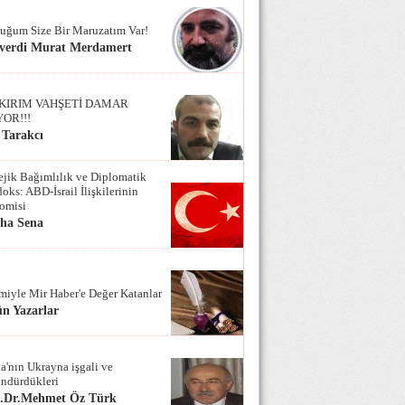
uğum Size Bir Maruzatım Var!
verdi Murat Merdamert
KIRIM VAHŞETİ DAMAR
YOR!!!
 Tarakcı
tejik Bağımlılık ve Diplomatik
oks: ABD-İsrail İlişkilerinin
omisi
iha Sena
miyle Mir Haber'e Değer Katanlar
n Yazarlar
a'nın Ukrayna işgali ve
ndürdükleri
f.Dr.Mehmet Öz Türk