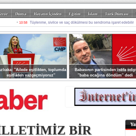
erör
Dünya
Hayatın İçinden
Eğitim
İslam
Türk Dünyası
rizm
Spor
Misafir Kalem
Foto Galeriler
zlıaka: ''Ailede eşitlikten, toplumda
Babasının partisinden istifa edip
eşitlikten vazgeçmiyoruz''
''baba ocağına döndüm'' dedi
Ya
İLLETİMİZ BİR