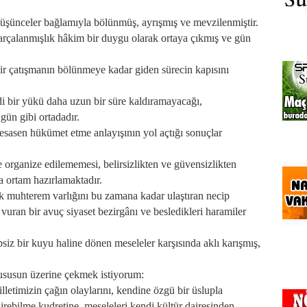
 düşünceler bağlamıyla bölünmüş, ayrışmış ve mevzilenmiştir.
parçalanmışlık hâkim bir duygu olarak ortaya çıkmış ve gün
ir çatışmanın bölünmeye kadar giden sürecin kapısını
 bir yükü daha uzun bir süre kaldıramayacağı,
ün gibi ortadadır.
 esasen hükümet etme anlayışının yol açtığı sonuçlar
organize edilememesi, belirsizlikten ve güvensizlikten
a ortam hazırlamaktadır.
rak muhterem varlığını bu zamana kadar ulaştıran necip
a vuran bir avuç siyaset bezirgânı ve besledikleri haramiler
psiz bir kuyu haline dönen meseleler karşısında aklı karışmış,
ususun üzerine çekmek istiyorum:
letimizin çağın olaylarını, kendine özgü bir üslupla
rebilme kudretine, meseleleri kendi kültür dairesinden