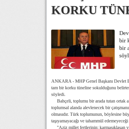
KORKU TÜN
Devl
bir 
bir 
söyl
ANKARA - MHP Genel Başkanı Devlet Bahçel
tam bir korku tüneline sokulduğunu belirter
söyledi.
Bahçeli, toplumu bir arada tutan ortak akl
toplumsal alanda alevlenecek bir çatışman
olmasıdır. Türk toplumunun, böylesine büy
taşıyamayacağı ve tahammül edemeyeceği g
''Aziz millet fertlerinin; karmaşıklaşan v