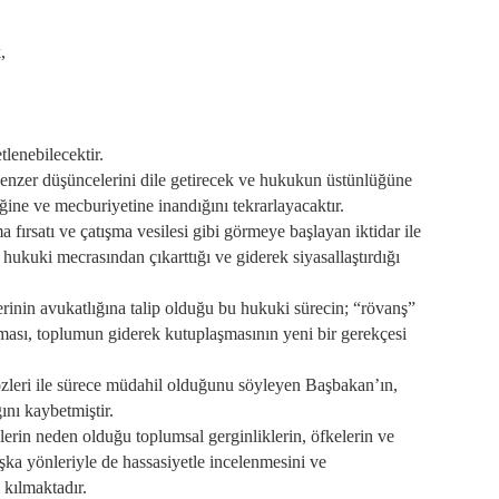
,
enebilecektir.
benzer düşüncelerini dile getirecek ve hukukun üstünlüğüne
ine ve mecburiyetine inandığını tekrarlayacaktır.
fırsatı ve çatışma vesilesi gibi görmeye başlayan iktidar ile
hukuki mecrasından çıkarttığı ve giderek siyasallaştırdığı
erinin avukatlığına talip olduğu bu hukuki sürecin; “rövanş”
ması, toplumun giderek kutuplaşmasının yeni bir gerekçesi
zleri ile sürece müdahil olduğunu söyleyen Başbakan’ın,
ğını kaybetmiştir.
erin neden olduğu toplumsal gerginliklerin, öfkelerin ve
aşka yönleriyle de hassasiyetle incelenmesini ve
 kılmaktadır.