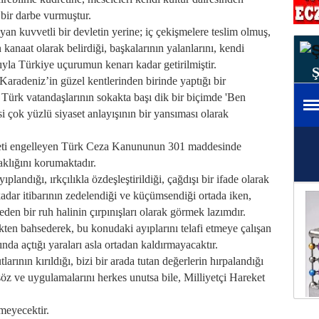
ir darbe vurmuştur.
n kuvvetli bir devletin yerine; iç çekişmelere teslim olmuş,
anaat olarak belirdiği, başkalarının yalanlarını, kendi
ıyla Türkiye uçurumun kenarı kadar getirilmiştir.
aradeniz’in güzel kentlerinden birinde yaptığı bir
 Türk vatandaşlarının sokakta başı dik bir biçimde 'Ben
i çok yüzlü siyaset anlayışının bir yansıması olarak
areti engelleyen Türk Ceza Kanununun 301 maddesinde
ıcaklığını korumaktadır.
andığı, ırkçılıkla özdeşleştirildiği, çağdışı bir ifade olarak
adar itibarının zedelendiği ve küçümsendiği ortada iken,
den bir ruh halinin çırpınışları olarak görmek lazımdır.
ten bahsederek, bu konudaki ayıplarını telafi etmeye çalışan
nda açtığı yaraları asla ortadan kaldırmayacaktır.
larının kırıldığı, bizi bir arada tutan değerlerin hırpalandığı
 ve uygulamalarını herkes unutsa bile, Milliyetçi Hareket
tmeyecektir.