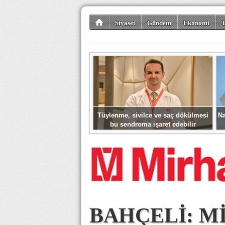
Siyaset
Gündem
Ekonomi
T
Kültür-Sanat
Bilim-Teknoloji
Gezi-Tu
Tüylenme, sivilce ve saç dökülmesi
Na
bu sendroma işaret edebilir
BAHÇELİ: M