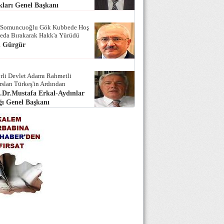
ları Genel Başkanı
 Somuncuoğlu Gök Kubbede Hoş
Seda Bırakarak Hakk'a Yürüdü
i Gürgür
rli Devlet Adamı Rahmetli
rslan Türkeş'in Ardından
.Dr.Mustafa Erkal-Aydınlar
ı Genel Başkanı