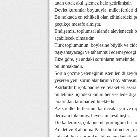
tutan ortak akıl işlemez hale getirilmiştir.
Devlet kurumlar boyutuyla, millet fertleri
Bu noktada en tehlikeli olan zihinlerdeki 
geçtikçe mesafe almıştır.
Endişemiz, toplumsal alanda alevlenecek b
açabilecek olmasıdır.
Türk toplumunun, böylesine büyük ve ciddi
taşıyamayacağı ve tahammül edemeyeceği g
Bize göre, şu andaki sorunların temelinde,
bulunmaktadır.
Sorun çözme yeteneğinin istenilen düzeyde 
yeşeren yeni sorun alanlarının boy atmasın
Asırlardır birçok badire ve felaketleri aşa
milletimiz; içindeki kinini her vesilede dış
tarafından tarumar edilmektedir.
Aziz millet fertlerinin; karmaşıklaşan ve di
dermanı tükenmiş, heyecanı kesilmiştir.
Dikkatlerinizi, çok önemli gördüğüm bir h
Adalet ve Kalkınma Partisi hükümetleri; mil
anlayabilme, yorumlayabilme ve değerlendi