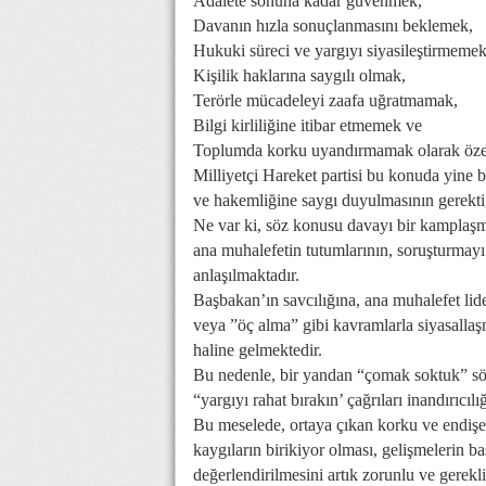
Adalete sonuna kadar güvenmek,
Davanın hızla sonuçlanmasını beklemek,
Hukuki süreci ve yargıyı siyasileştirmemek
Kişilik haklarına saygılı olmak,
Terörle mücadeleyi zaafa uğratmamak,
Bilgi kirliliğine itibar etmemek ve
Toplumda korku uyandırmamak olarak özetl
Milliyetçi Hareket partisi bu konuda yine 
ve hakemliğine saygı duyulmasının gerektiğ
Ne var ki, söz konusu davayı bir kamplaşma 
ana muhalefetin tutumlarının, soruşturmayı 
anlaşılmaktadır.
Başbakan’ın savcılığına, ana muhalefet lid
veya ”öç alma” gibi kavramlarla siyasallaş
haline gelmektedir.
Bu nedenle, bir yandan “çomak soktuk” sö
“yargıyı rahat bırakın’ çağrıları inandırıcılı
Bu meselede, ortaya çıkan korku ve endişel
kaygıların birikiyor olması, gelişmelerin b
değerlendirilmesini artık zorunlu ve gerekli