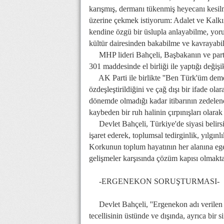
karışmış, dermanı tükenmiş heyecanı kesilm
üzerine çekmek istiyorum: Adalet ve Kalkın
kendine özgü bir üslupla anlayabilme, yor
kültür dairesinden bakabilme ve kavrayab
MHP lideri Bahçeli, Başbakanın ve parti
301 maddesinde el birliği ile yaptığı değişik
AK Parti ile birlikte ''Ben Türk'üm demeni
özdeşleştirildiğini ve çağ dışı bir ifade ola
dönemde olmadığı kadar itibarının zedelend
kaybeden bir ruh halinin çırpınışları olara
Devlet Bahçeli, Türkiye'de siyasi belirsizl
işaret ederek, toplumsal tedirginlik, yılgın
Korkunun toplum hayatının her alanına eg
gelişmeler karşısında çözüm kapısı olmakta
-ERGENEKON SORUŞTURMASI-
Devlet Bahçeli, ''Ergenekon adı verilen d
tecellisinin üstünde ve dışında, ayrıca bir 