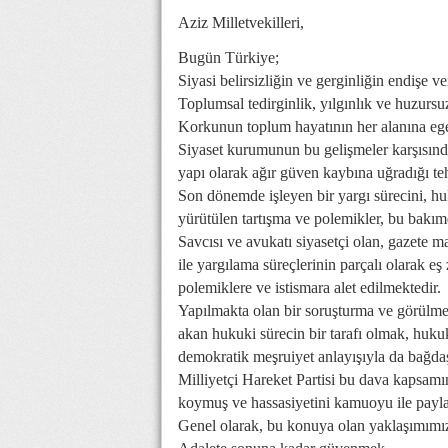
Aziz Milletvekilleri,
Bugün Türkiye;
Siyasi belirsizliğin ve gerginliğin endişe ver
Toplumsal tedirginlik, yılgınlık ve huzursu
Korkunun toplum hayatının her alanına e
Siyaset kurumunun bu gelişmeler karşısında
yapı olarak ağır güven kaybına uğradığı teh
Son dönemde işleyen bir yargı sürecini, hu
yürütülen tartışma ve polemikler, bu bakım
Savcısı ve avukatı siyasetçi olan, gazete m
ile yargılama süreçlerinin parçalı olarak e
polemiklere ve istismara alet edilmektedir.
Yapılmakta olan bir soruşturma ve görülme
akan hukuki sürecin bir tarafı olmak, hukuk
demokratik meşruiyet anlayışıyla da bağda
Milliyetçi Hareket Partisi bu dava kapsamın
koymuş ve hassasiyetini kamuoyu ile payla
Genel olarak, bu konuya olan yaklaşımımı