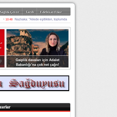
Sağlık-Çevre
Tarih
Edebiyat-Fikir
Gaiplik davaları için Adalet
Bakanlığı’na çok net çağrı!
zarlar