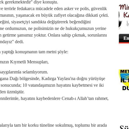
k gerekmektedir'' diye konuştu.
e terörle fedakarca mücadele eden asker ve polis, güvenlik
masının, yaşanacak en büyük zafiyet olacağına dikkati çekti.
ğini, siyasetçiyi sandıkta değiştirerek beğendiğini
ak ne ordumuzun, ne polisimizin ne de hukukçumuzun yerine
 getirme şansımız yoktur. Onlara sahip çıkmak, sorunlarını
En
dayız'' dedi.
 yaptığı konuşmanın tam metni şöyle:
mızın Kıymetli Mensupları,
saygılarımla selamlıyorum.
gana Dağı bölgesinde, Kadırga Yaylası'na doğru yürüyüşe
sonucunda; 10 vatandaşımızın hayatını kaybetmesi ve iki
den üzmüştür.
nnilerimle, hayatını kaybedenlere Cenab-ı Allah’tan rahmet,
alarıyla tam bir korku tüneline sokulmuş, toplumu bir arada