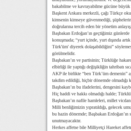
bakabilme ve kavrayabilme gücüne büyük b
Başkent Ankara merkezli, çağı Türkçe okuya
kimsenin kimseye güvenmediği, şüphelerin k
doğrularına tercih eden bir yönetim anlayış
Başbakan Erdoğan’ın geçtiğimiz günlerde K
konuşmada; “yurt içinde, yurt dışında artık
Türk'üm' diyerek dolaşabildiğini” söylemes
görülmelidir.
Başbakan’ın ve partisinin; Türklüğe hak
elbirliği ile yaptığı değişikliğin tahribatı s
AKP ile birlikte “ben Türk’üm demenin” ayıpl
takdim edildiği, hiçbir dönemde olmadığı k
Başbakan’ın bu ifadelerini, dengesini kaybe
Hiç haddi ve hakkı olmadığı halde; Türklük
Başbakan’ın nafile hamleleri, millet vicdanı
Milli benliğimizin yıpratıldığı, gelecek umut
bu hazin dönemde; Başbakan Erdoğan’ın söz
unutmayacaktır.
Herkes affetse bile Milliyetçi Hareket affe