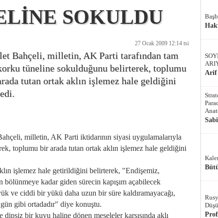
ELİNE SOKULDU
Başb
Hak
27 Ocak 2009 12:14 tsi
et Bahçeli, milletin, AK Parti tarafından tam
SOY
ARI
korku tüneline sokulduğunu belirterek, toplumu
Arif
arada tutan ortak aklın işlemez hale geldiğini
edi.
Stra
Parad
Anat
Sab
i, milletin, AK Parti iktidarının siyasi uygulamalarıyla
ek, toplumu bir arada tutan ortak aklın işlemez hale geldiğini
Kale
Bütü
ın işlemez hale getirildiğini belirterek, "Endişemiz,
ın bölünmeye kadar giden sürecin kapışım açabilecek
ük ve ciddi bir yükü daha uzun bir süre kaldıramayacağı,
Rusy
ün gibi ortadadır" diye konuştu.
Düşü
Pro
e dipsiz bir kuyu haline dönen meseleler karşısında aklı