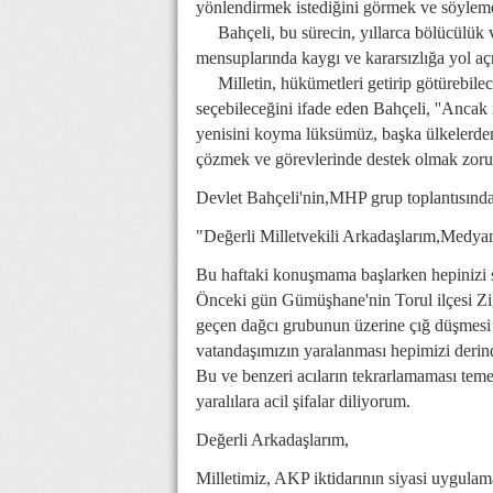
yönlendirmek istediğini görmek ve söyleme
Bahçeli, bu sürecin, yıllarca bölücülük v
mensuplarında kaygı ve kararsızlığa yol aç
Milletin, hükümetleri getirip götürebilece
seçebileceğini ifade eden Bahçeli, ''Anc
yenisini koyma lüksümüz, başka ülkelerden
çözmek ve görevlerinde destek olmak zorun
Devlet Bahçeli'nin,MHP grup toplantısında
"Değerli Milletvekili Arkadaşlarım,Medya
Bu haftaki konuşmama başlarken hepinizi 
Önceki gün Gümüşhane'nin Torul ilçesi Zi
geçen dağcı grubunun üzerine çığ düşmesi 
vatandaşımızın yaralanması hepimizi derin
Bu ve benzeri acıların tekrarlamaması teme
yaralılara acil şifalar diliyorum.
Değerli Arkadaşlarım,
Milletimiz, AKP iktidarının siyasi uygulam